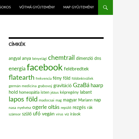
ISOKOS
VÓTMÁ GYŰJTEMÉNY
MAP GYŰJTEMÉNY
CÍMKÉK
chemtrail
angyal
anya
dimenzió
dns
bényeiági
facebook
energia
felébredtek
flatearth
fény
föld
frekvencia
földönkívüliek
GzaBá
haarp
gravitáció
grabovoj
germán medicina
hold
labant
homeopátia
isten
jézus
képregény
lapos föld
nap
magyar
Mariann
madocsai
mag
oltás
ogerle
rezgés
nasa
nyelvész
repülő
rák
ufó
vegán
szülő
víz
írások
számsor
vírus