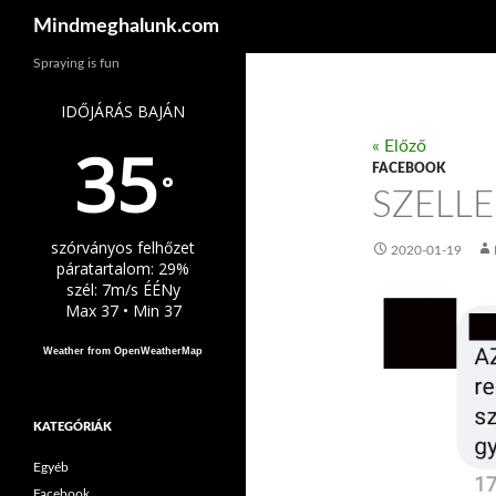
Keresés
Mindmeghalunk.com
Spraying is fun
IDŐJÁRÁS BAJÁN
35
« Előző
FACEBOOK
°
SZELL
szórványos felhőzet
2020-01-19
páratartalom: 29%
szél: 7m/s ÉÉNy
Max 37 • Min 37
Weather from OpenWeatherMap
KATEGÓRIÁK
Egyéb
Facebook