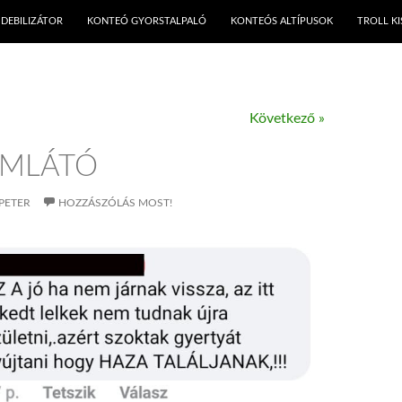
KILÉPÉS A TARTALOMBA
DEBILIZÁTOR
KONTEÓ GYORSTALPALÓ
KONTEÓS ALTÍPUSOK
TROLL K
Következő »
EMLÁTÓ
PETER
HOZZÁSZÓLÁS MOST!