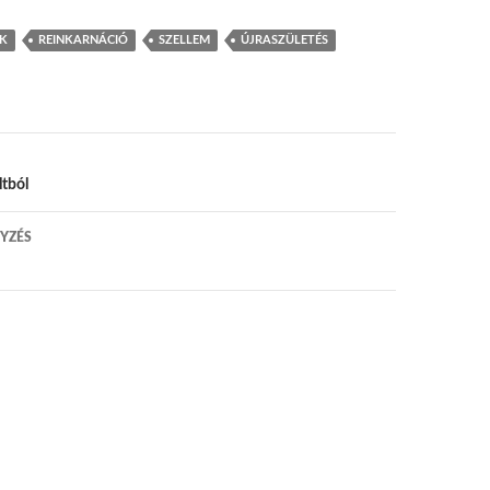
EK
REINKARNÁCIÓ
SZELLEM
ÚJRASZÜLETÉS
 navigáció
tból
YZÉS