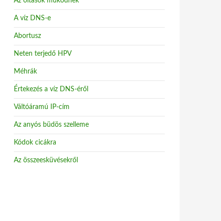
Az oltások működnek
A víz DNS-e
Abortusz
Neten terjedő HPV
Méhrák
Értekezés a víz DNS-éről
Váltóáramú IP-cím
Az anyós büdös szelleme
Kódok cicákra
Az összeesküvésekről