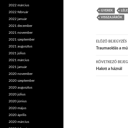
2022 március
GYEREK
LÉL
2022 február
VISSZAJÁRÓK
2022 január
2021 december
2021 november
2021 szeptember
ELŐZŐ BEJEGYZÉS
2021 augusztus
Bejegyzés
Traumaoldás a múl
2021 július
2021 március
KÖVETKEZŐ BEJEG
2021 január
Halott a háznál
2020 november
2020 szeptember
2020 augusztus
2020 július
2020 június
2020 május
2020 április
2020 március