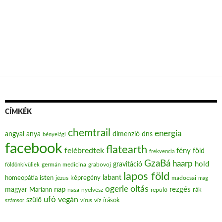
CÍMKÉK
chemtrail
energia
angyal
anya
dimenzió
dns
bényeiági
facebook
flatearth
felébredtek
fény
föld
frekvencia
GzaBá
haarp
hold
gravitáció
grabovoj
földönkívüliek
germán medicina
lapos föld
labant
homeopátia
isten
jézus
képregény
madocsai
mag
oltás
ogerle
nap
rezgés
magyar
Mariann
nasa
nyelvész
repülő
rák
ufó
vegán
szülő
víz
írások
számsor
vírus