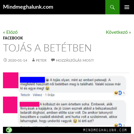
Keresés
Mindmeghalunk.com
KILÉPÉS A TARTALOMBA
ELSŐDL
MENÜ
« Előző
Következő »
FACEBOOK
TOJÁS A BETÉTBEN
2020-01-14
PETER
HOZZÁSZÓLÁS MOST!