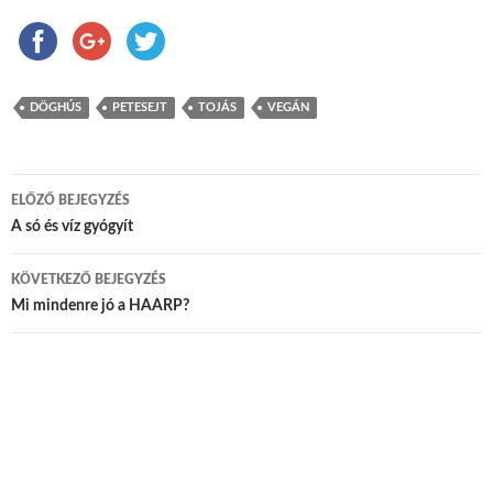
DÖGHÚS
PETESEJT
TOJÁS
VEGÁN
ELŐZŐ BEJEGYZÉS
Bejegyzés navigáció
A só és víz gyógyít
KÖVETKEZŐ BEJEGYZÉS
Mi mindenre jó a HAARP?