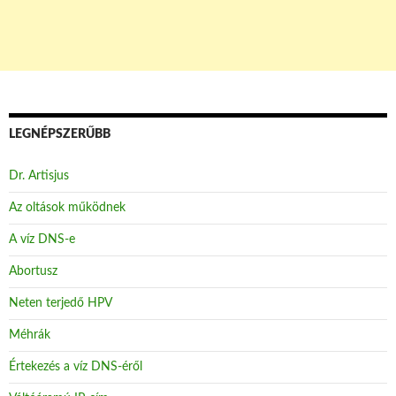
LEGNÉPSZERŰBB
Dr. Artisjus
Az oltások működnek
A víz DNS-e
Abortusz
Neten terjedő HPV
Méhrák
Értekezés a víz DNS-éről