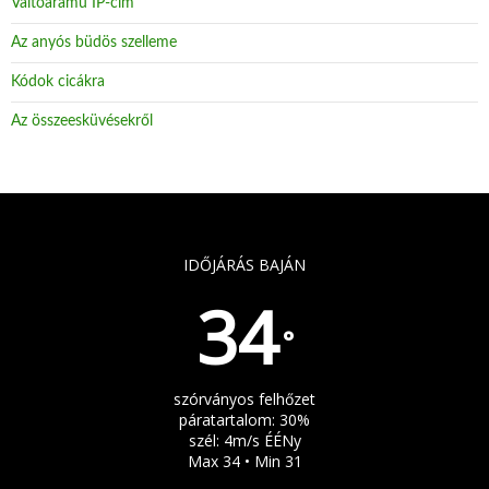
Váltóáramú IP-cím
Az anyós büdös szelleme
Kódok cicákra
Az összeesküvésekről
IDŐJÁRÁS BAJÁN
34
°
szórványos felhőzet
páratartalom: 30%
szél: 4m/s ÉÉNy
Max 34 • Min 31