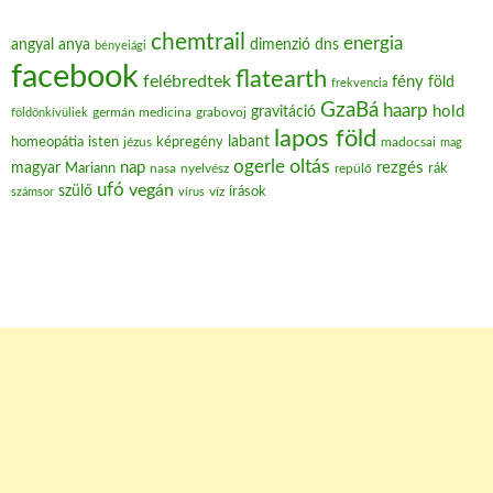
chemtrail
energia
angyal
anya
dimenzió
dns
bényeiági
facebook
flatearth
felébredtek
fény
föld
frekvencia
GzaBá
haarp
hold
gravitáció
grabovoj
földönkívüliek
germán medicina
lapos föld
labant
homeopátia
isten
jézus
képregény
madocsai
mag
oltás
ogerle
nap
rezgés
magyar
Mariann
nasa
nyelvész
repülő
rák
ufó
vegán
szülő
víz
írások
számsor
vírus