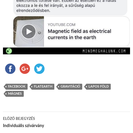
FACEBOOK
FLATEARTH
GRAVITÁCIÓ
LAPOS FÖLD
MÁGNES
ELŐZŐ BEJEGYZÉS
Bejegyzés navigáció
Individuális szivárvány