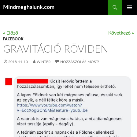
Keresés
Mindmeghalunk.com
KILÉPÉS A TARTALOMBA
ELSŐDL
MENÜ
« Előző
Következő »
FACEBOOK
GRAVITÁCIÓ RÖVIDEN
2018-11-10
WINTER
HOZZÁSZÓLÁS MOST!