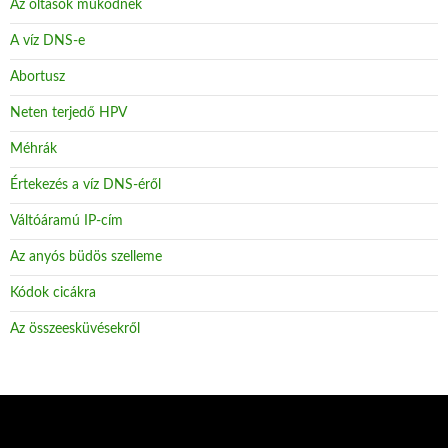
Az oltások működnek
A víz DNS-e
Abortusz
Neten terjedő HPV
Méhrák
Értekezés a víz DNS-éről
Váltóáramú IP-cím
Az anyós büdös szelleme
Kódok cicákra
Az összeesküvésekről