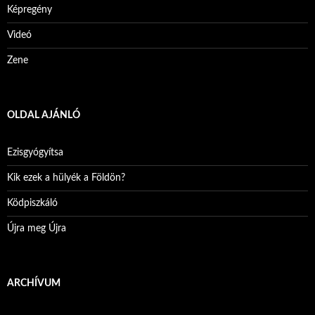
Képregény
Videó
Zene
OLDAL AJÁNLÓ
Ezisgyógyítsa
Kik ezek a hülyék a Földön?
Ködpiszkáló
Újra meg Újra
ARCHÍVUM