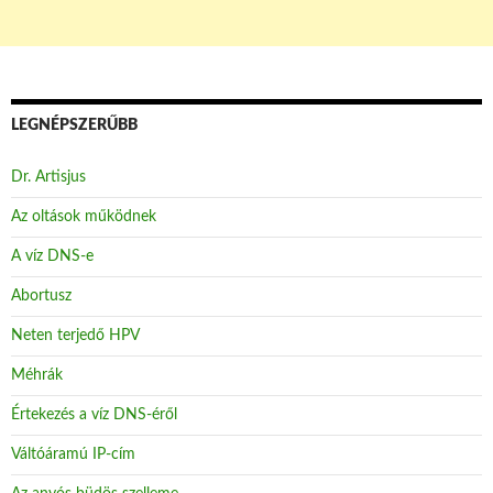
LEGNÉPSZERŰBB
Dr. Artisjus
Az oltások működnek
A víz DNS-e
Abortusz
Neten terjedő HPV
Méhrák
Értekezés a víz DNS-éről
Váltóáramú IP-cím