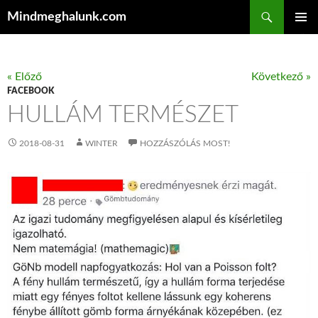
Keresés
Mindmeghalunk.com
KILÉPÉS A TARTALOMBA
ELSŐDL
MENÜ
« Előző
Következő »
FACEBOOK
HULLÁM TERMÉSZET
2018-08-31
WINTER
HOZZÁSZÓLÁS MOST!