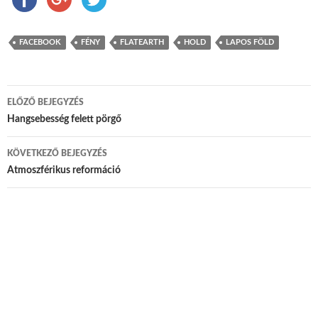
FACEBOOK
FÉNY
FLATEARTH
HOLD
LAPOS FÖLD
ELŐZŐ BEJEGYZÉS
Bejegyzés navigáció
Hangsebesség felett pörgő
KÖVETKEZŐ BEJEGYZÉS
Atmoszférikus reformáció