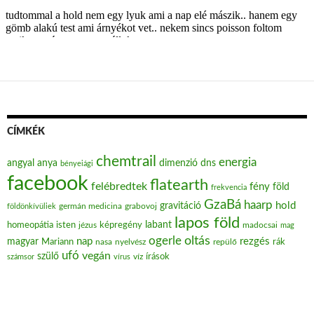
CÍMKÉK
chemtrail
energia
angyal
anya
dimenzió
dns
bényeiági
facebook
flatearth
felébredtek
fény
föld
frekvencia
GzaBá
haarp
hold
gravitáció
grabovoj
földönkívüliek
germán medicina
lapos föld
labant
homeopátia
isten
jézus
képregény
madocsai
mag
oltás
ogerle
nap
rezgés
magyar
Mariann
nasa
nyelvész
repülő
rák
ufó
vegán
szülő
víz
írások
számsor
vírus