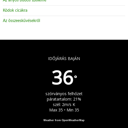
Az anyós büdös szelleme
Kódok cicákra
Az összeesküvésekről
IDŐJÁRÁS BAJÁN
36
°
szórványos felhőzet
páratartalom: 21%
szél: 2m/s K
Max 35 • Min 35
Weather from OpenWeatherMap