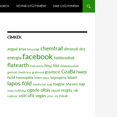
ISOKOS
VÓTMÁ GYŰJTEMÉNY
MAP GYŰJTEMÉNY
CÍMKÉK
chemtrail
angyal
anya
dimenzió
dns
bényeiági
facebook
energia
felébredtek
flatearth
fény
föld
frekvencia
földönkívüliek
GzaBá
haarp
gravitáció
grabovoj
germán medicina
hold
labant
homeopátia
isten
jézus
képregény
lapos föld
nap
magyar
Mariann
madocsai
mag
oltás
ogerle
rezgés
nasa
nyelvész
repülő
rák
ufó
vegán
szülő
víz
írások
számsor
vírus