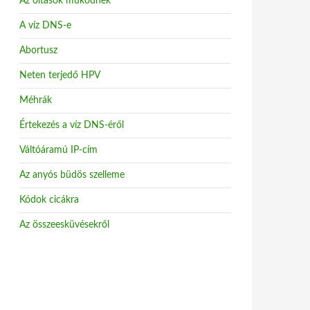
Az oltások működnek
A víz DNS-e
Abortusz
Neten terjedő HPV
Méhrák
Értekezés a víz DNS-éről
Váltóáramú IP-cím
Az anyós büdös szelleme
Kódok cicákra
Az összeesküvésekről