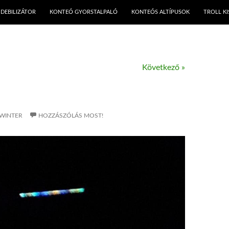
KILÉPÉS A TARTALOMBA
DEBILIZÁTOR
KONTEÓ GYORSTALPALÓ
KONTEÓS ALTÍPUSOK
TROLL K
Következő »
WINTER
HOZZÁSZÓLÁS MOST!