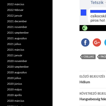
2022 március
2022 február
2022 január
2021 december
2021 november
2021 szeptember
2021 augusztus
2021 július
2021 március
2021 január
CSILLAG
FAC
2020 november
2020 szeptember
2020 augusztus
ELŐZŐ BEJEGYZÉS
2020 július
Bejegyzés
Hélium
2020 június
2020 május
KÖVETKEZŐ BEJEG
2020 április
Hangsebesség fele
2020 március