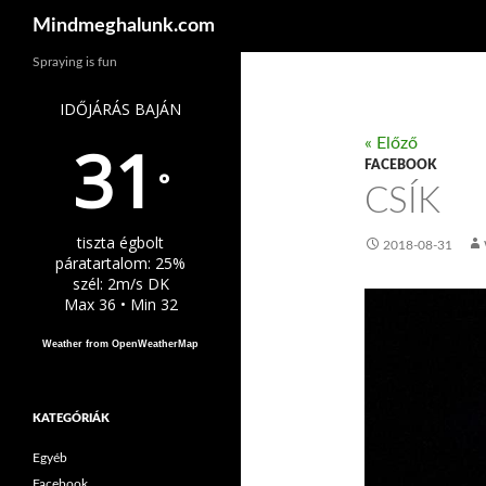
Keresés
Mindmeghalunk.com
Spraying is fun
IDŐJÁRÁS BAJÁN
31
« Előző
FACEBOOK
°
CSÍK
tiszta égbolt
2018-08-31
páratartalom: 25%
szél: 2m/s DK
Max 36 • Min 32
Weather from OpenWeatherMap
KATEGÓRIÁK
Egyéb
Facebook