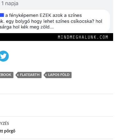
EBOOK
FLATEARTH
LAPOS FÖLD
 navigáció
YZÉS
tt pörgő