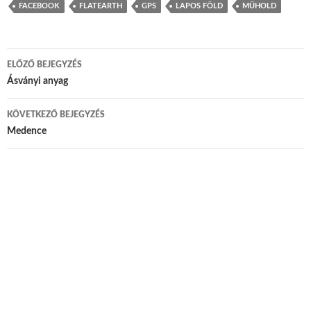
FACEBOOK
FLATEARTH
GPS
LAPOS FÖLD
MŰHOLD
ELŐZŐ BEJEGYZÉS
Bejegyzés navigáció
Ásványi anyag
KÖVETKEZŐ BEJEGYZÉS
Medence