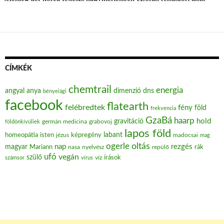
CÍMKÉK
chemtrail
energia
angyal
anya
dimenzió
dns
bényeiági
facebook
flatearth
felébredtek
fény
föld
frekvencia
GzaBá
haarp
hold
gravitáció
grabovoj
földönkívüliek
germán medicina
lapos föld
labant
homeopátia
isten
jézus
képregény
madocsai
mag
oltás
ogerle
nap
rezgés
magyar
Mariann
nasa
nyelvész
repülő
rák
ufó
vegán
szülő
víz
írások
számsor
vírus