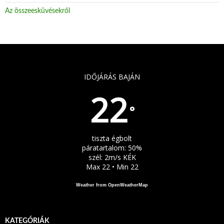
Az összeesküvésekről
IDŐJÁRÁS BAJÁN
22
°
tiszta égbolt
páratartalom: 50%
szél: 2m/s KÉK
Max 22 • Min 22
Weather from OpenWeatherMap
KATEGÓRIÁK