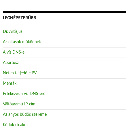
LEGNÉPSZERŰBB
Dr. Artisjus
Az oltások működnek
A víz DNS-e
Abortusz
Neten terjedő HPV
Méhrák
Értekezés a víz DNS-éről
Váltóáramú IP-cím
Az anyós büdös szelleme
Kódok cicákra