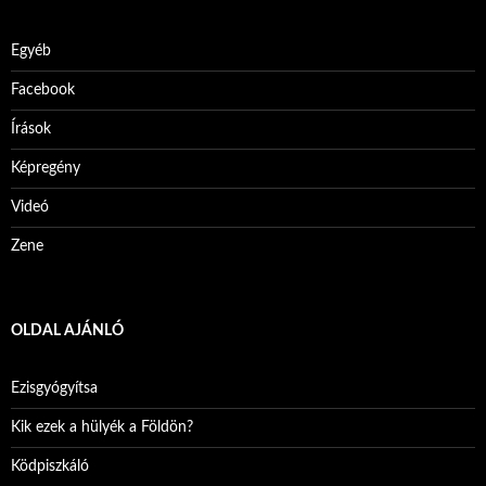
Egyéb
Facebook
Írások
Képregény
Videó
Zene
OLDAL AJÁNLÓ
Ezisgyógyítsa
Kik ezek a hülyék a Földön?
Ködpiszkáló