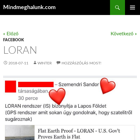
Keresés
Mindmeghalunk.com
KILÉPÉS A TARTALOMBA
ELSŐDL
MENÜ
« Előző
Következő »
FACEBOOK
LORAN
2018-07-11
WINTER
HOZZÁSZÓLÁS MOST!