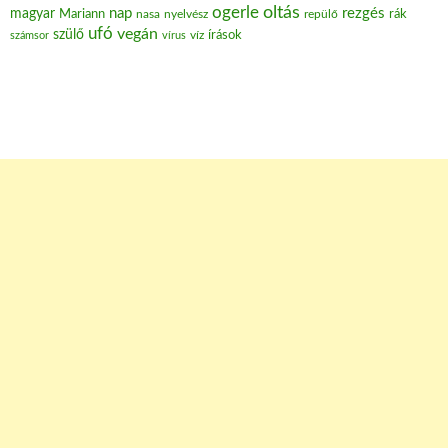
oltás
ogerle
nap
rezgés
magyar
Mariann
nasa
nyelvész
repülő
rák
ufó
vegán
szülő
víz
írások
számsor
vírus