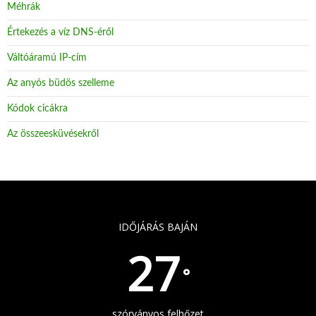
Méhrák
Értekezés a víz DNS-éről
Váltóáramú IP-cím
Az anyós büdös szelleme
Kódok cicákra
Az összeesküvésekről
IDŐJÁRÁS BAJÁN
27
°
szórványos felhőzet