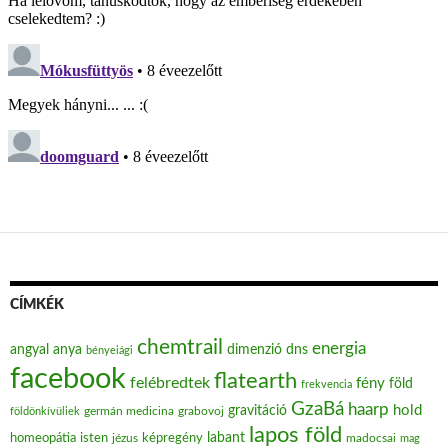
CÍMKÉK
chemtrail
energia
angyal
anya
dimenzió
dns
bényeiági
facebook
flatearth
felébredtek
fény
föld
frekvencia
GzaBá
haarp
hold
gravitáció
grabovoj
földönkívüliek
germán medicina
lapos föld
labant
homeopátia
isten
jézus
képregény
madocsai
mag