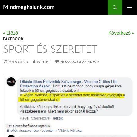
Keresés
Mindmeghalunk.com
KILÉPÉS A TARTALOMBA
ELSŐDL
MENÜ
« Előző
Következő »
FACEBOOK
SPORT ÉS SZERETET
2018-05-20
WINTER
HOZZÁSZÓLÁS MOST!