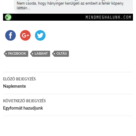
FACEBOOK
LABANT
OLTÁS
ELŐZŐ BEJEGYZÉS
Bejegyzés navigáció
Naplemente
KÖVETKEZŐ BEJEGYZÉS
Egyformát hazudjunk