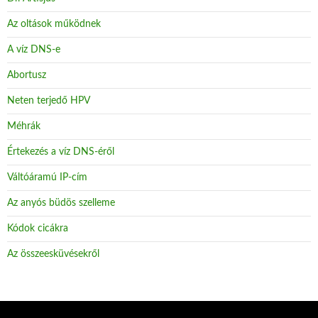
Az oltások működnek
A víz DNS-e
Abortusz
Neten terjedő HPV
Méhrák
Értekezés a víz DNS-éről
Váltóáramú IP-cím
Az anyós büdös szelleme
Kódok cicákra
Az összeesküvésekről