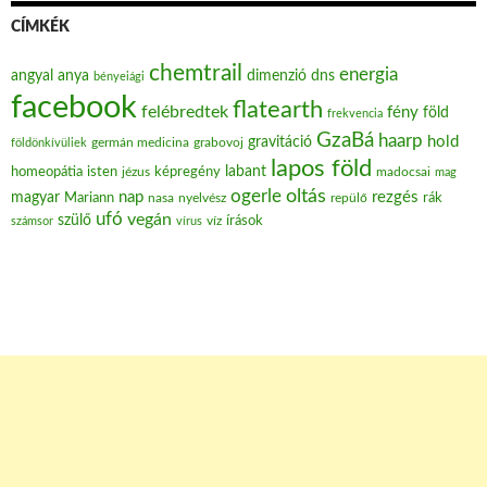
CÍMKÉK
chemtrail
energia
angyal
anya
dimenzió
dns
bényeiági
facebook
flatearth
felébredtek
fény
föld
frekvencia
GzaBá
haarp
hold
gravitáció
grabovoj
földönkívüliek
germán medicina
lapos föld
labant
homeopátia
isten
jézus
képregény
madocsai
mag
oltás
ogerle
nap
rezgés
magyar
Mariann
nasa
nyelvész
repülő
rák
ufó
vegán
szülő
víz
írások
számsor
vírus