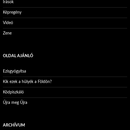
Írások
Képregény
Videó
Zene
OLDAL AJÁNLÓ
Ezisgyógyítsa
Kik ezek a hülyék a Földön?
Ködpiszkáló
Újra meg Újra
ARCHÍVUM