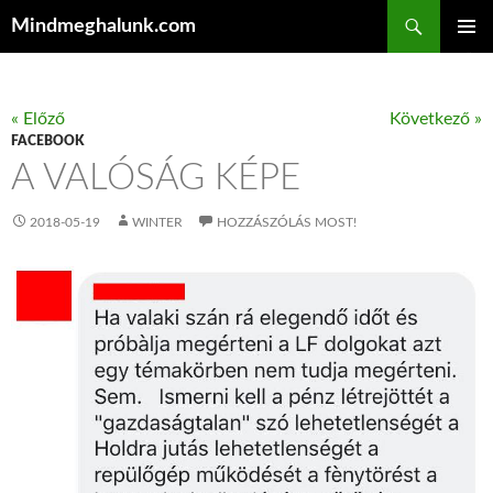
Keresés
Mindmeghalunk.com
KILÉPÉS A TARTALOMBA
ELSŐDL
MENÜ
« Előző
Következő »
FACEBOOK
A VALÓSÁG KÉPE
2018-05-19
WINTER
HOZZÁSZÓLÁS MOST!