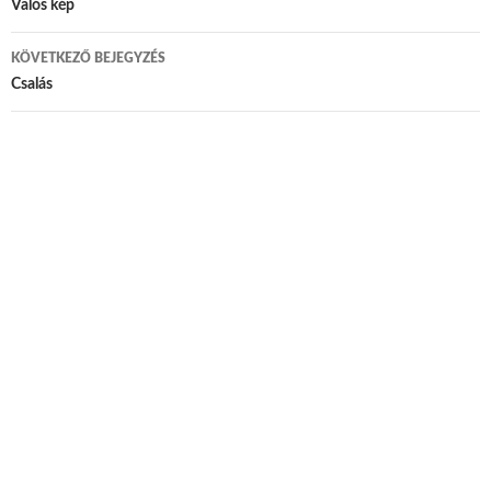
Bejegyzés navigáció
Valós kép
KÖVETKEZŐ BEJEGYZÉS
Csalás