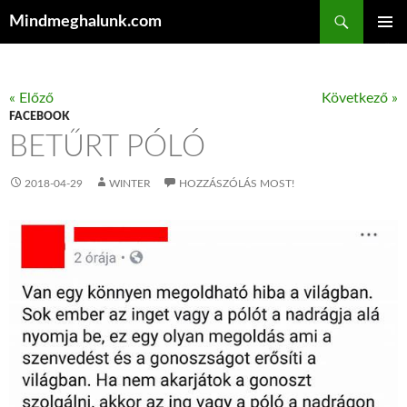
Keresés
Mindmeghalunk.com
KILÉPÉS A TARTALOMBA
ELSŐDL
MENÜ
« Előző
Következő »
FACEBOOK
BETŰRT PÓLÓ
2018-04-29
WINTER
HOZZÁSZÓLÁS MOST!