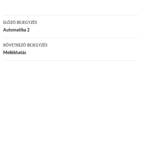
ELŐZŐ BEJEGYZÉS
Bejegyzés navigáció
Automatika 2
KÖVETKEZŐ BEJEGYZÉS
Mellékhatás