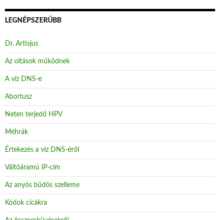
LEGNÉPSZERŰBB
Dr. Artisjus
Az oltások működnek
A víz DNS-e
Abortusz
Neten terjedő HPV
Méhrák
Értekezés a víz DNS-éről
Váltóáramú IP-cím
Az anyós büdös szelleme
Kódok cicákra