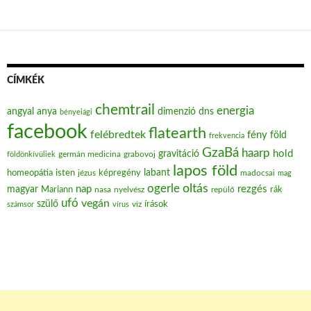
CÍMKÉK
chemtrail
energia
angyal
anya
dimenzió
dns
bényeiági
facebook
flatearth
felébredtek
fény
föld
frekvencia
GzaBá
haarp
hold
gravitáció
grabovoj
földönkívüliek
germán medicina
lapos föld
labant
homeopátia
isten
jézus
képregény
madocsai
mag
oltás
ogerle
nap
rezgés
magyar
Mariann
nasa
nyelvész
repülő
rák
ufó
vegán
szülő
víz
írások
számsor
vírus