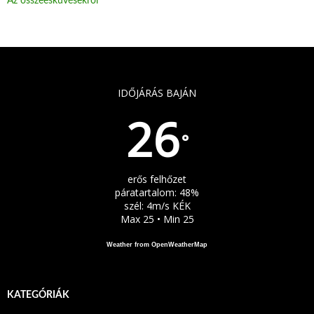
Az összeesküvésekről
IDŐJÁRÁS BAJÁN
26
°
erős felhőzet
páratartalom: 48%
szél: 4m/s KÉK
Max 25 • Min 25
Weather from OpenWeatherMap
KATEGÓRIÁK