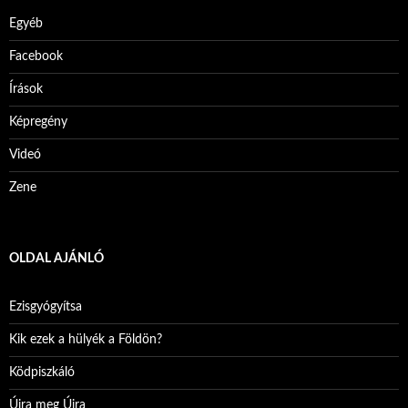
Egyéb
Facebook
Írások
Képregény
Videó
Zene
OLDAL AJÁNLÓ
Ezisgyógyítsa
Kik ezek a hülyék a Földön?
Ködpiszkáló
Újra meg Újra