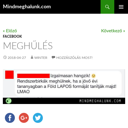
Keresés
Mindmeghalunk.com
KILÉPÉS A TARTALOMBA
ELSŐDL
MENÜ
« Előző
Következő »
FACEBOOK
MEGHŰLÉS
2018-04-27
WINTER
HOZZÁSZÓLÁS MOST!