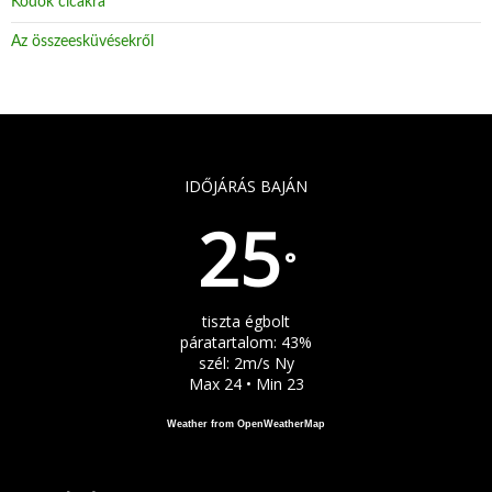
Kódok cicákra
Az összeesküvésekről
IDŐJÁRÁS BAJÁN
25
°
tiszta égbolt
páratartalom: 43%
szél: 2m/s Ny
Max 24 • Min 23
Weather from OpenWeatherMap