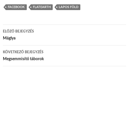
FACEBOOK
FLATEARTH
LAPOS FÖLD
ELŐZŐ BEJEGYZÉS
Bejegyzés navigáció
Máglya
KÖVETKEZŐ BEJEGYZÉS
Megsemmisítő táborok