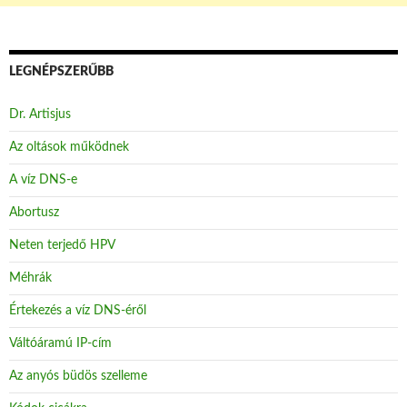
LEGNÉPSZERŰBB
Dr. Artisjus
Az oltások működnek
A víz DNS-e
Abortusz
Neten terjedő HPV
Méhrák
Értekezés a víz DNS-éről
Váltóáramú IP-cím
Az anyós büdös szelleme