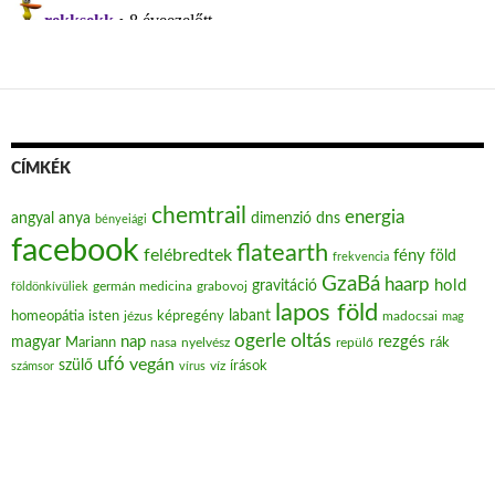
CÍMKÉK
chemtrail
energia
angyal
anya
dimenzió
dns
bényeiági
facebook
flatearth
felébredtek
fény
föld
frekvencia
GzaBá
haarp
hold
gravitáció
grabovoj
földönkívüliek
germán medicina
lapos föld
labant
homeopátia
isten
jézus
képregény
madocsai
mag
oltás
ogerle
nap
rezgés
magyar
Mariann
nasa
nyelvész
repülő
rák
ufó
vegán
szülő
víz
írások
számsor
vírus