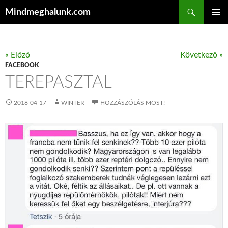
Keresés
Mindmeghalunk.com
KILÉPÉS A TARTALOMBA
ELSŐDL
MENÜ
« Előző
Következő »
FACEBOOK
TEREPASZTAL
2018-04-17
WINTER
HOZZÁSZÓLÁS MOST!