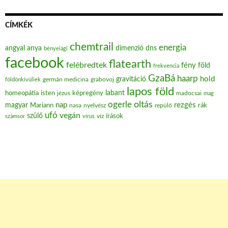
CÍMKÉK
chemtrail
energia
angyal
anya
dimenzió
dns
bényeiági
facebook
flatearth
felébredtek
fény
föld
frekvencia
GzaBá
haarp
hold
gravitáció
grabovoj
földönkívüliek
germán medicina
lapos föld
labant
homeopátia
isten
jézus
képregény
madocsai
mag
oltás
ogerle
nap
rezgés
magyar
Mariann
nasa
nyelvész
repülő
rák
ufó
vegán
szülő
víz
írások
számsor
vírus