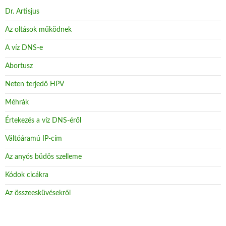
Dr. Artisjus
Az oltások működnek
A víz DNS-e
Abortusz
Neten terjedő HPV
Méhrák
Értekezés a víz DNS-éről
Váltóáramú IP-cím
Az anyós büdös szelleme
Kódok cicákra
Az összeesküvésekről