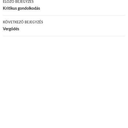
ELŐZŐ BEJEGYZÉS
Bejegyzés navigáció
Kritikus gondolkodás
KÖVETKEZŐ BEJEGYZÉS
Vergődés