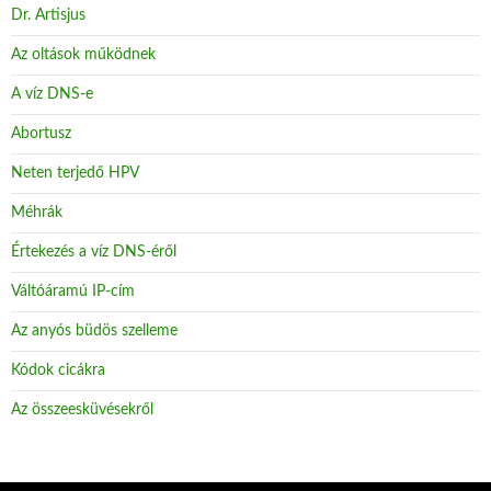
Dr. Artisjus
Az oltások működnek
A víz DNS-e
Abortusz
Neten terjedő HPV
Méhrák
Értekezés a víz DNS-éről
Váltóáramú IP-cím
Az anyós büdös szelleme
Kódok cicákra
Az összeesküvésekről