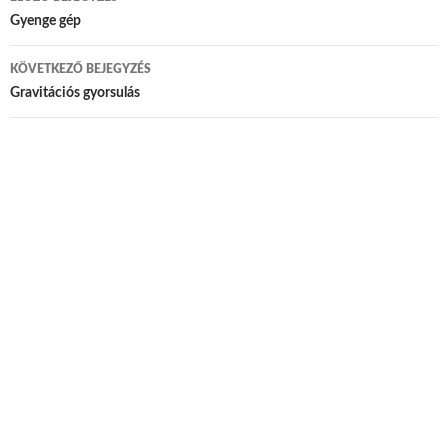
Bejegyzés navigáció
Gyenge gép
KÖVETKEZŐ BEJEGYZÉS
Gravitációs gyorsulás