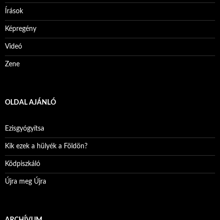
Írások
Képregény
Videó
Zene
OLDAL AJÁNLÓ
Ezisgyógyítsa
Kik ezek a hülyék a Földön?
Ködpiszkáló
Újra meg Újra