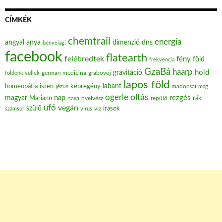
CÍMKÉK
chemtrail
energia
angyal
anya
dimenzió
dns
bényeiági
facebook
flatearth
felébredtek
fény
föld
frekvencia
GzaBá
haarp
hold
gravitáció
grabovoj
földönkívüliek
germán medicina
lapos föld
labant
homeopátia
isten
jézus
képregény
madocsai
mag
oltás
ogerle
nap
rezgés
magyar
Mariann
nasa
nyelvész
repülő
rák
ufó
vegán
szülő
víz
írások
számsor
vírus