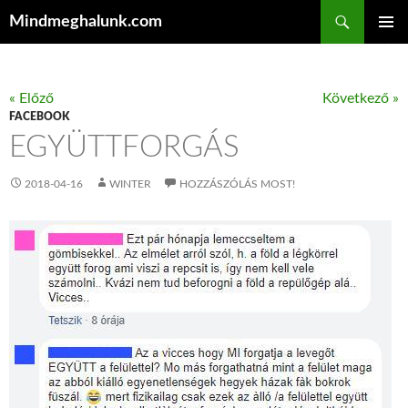
Keresés
Mindmeghalunk.com
KILÉPÉS A TARTALOMBA
ELSŐDL
MENÜ
« Előző
Következő »
FACEBOOK
EGYÜTTFORGÁS
2018-04-16
WINTER
HOZZÁSZÓLÁS MOST!