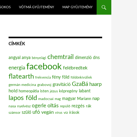
ISOKOS
VÓTMÁ GYŰJTEMÉNY
MAP GYŰJTEMÉNY
CÍMKÉK
chemtrail
angyal
anya
dimenzió
dns
bényeiági
facebook
energia
felébredtek
flatearth
fény
föld
frekvencia
földönkívüliek
GzaBá
haarp
gravitáció
grabovoj
germán medicina
hold
labant
homeopátia
isten
jézus
képregény
lapos föld
nap
magyar
Mariann
madocsai
mag
oltás
ogerle
rezgés
nasa
nyelvész
repülő
rák
ufó
vegán
szülő
víz
írások
számsor
vírus