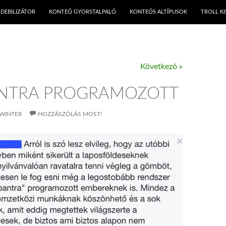
KILÉPÉS A TARTALOMBA
DEBILIZÁTOR
KONTEÓ GYORSTALPALÓ
KONTEÓS ALTÍPUSOK
TROLL K
Következő »
NTRA PROGRAMOZOTT
WINTER
HOZZÁSZÓLÁS MOST!