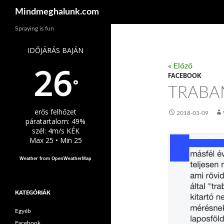
Keresés
Mindmeghalunk.com
Spraying is fun
IDŐJÁRÁS BAJÁN
26
« Előző
FACEBOOK
°
TRABA
erős felhőzet
2018-03-09
páratartalom: 49%
szél: 4m/s KÉK
Max 25 • Min 25
Weather from OpenWeatherMap
KATEGÓRIÁK
Egyéb
Facebook