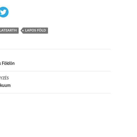
LATEARTH
LAPOS FÖLD
 navigáció
s Földön
YZÉS
Vákuum