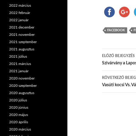
2022 március
2022 február
2022 január
2021 december
FACEBOOK
F
2021 november
2021 szeptember
2021 augusztus
ELŐZŐ BEJEGYZÉS
2021 július
Bejegyzés
Szivárvány a Lapo
2021 március
2021 január
KÖVETKEZŐ BEJEG
2020 november
Vasúti kocsi Vs. 
2020 szeptember
2020 augusztus
2020 július
2020 június
2020 május
2020 április
2020 március