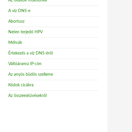
Az oltások működnek
A víz DNS-e
Abortusz
Neten terjedő HPV
Méhrák
Értekezés a víz DNS-éről
Váltóáramú IP-cím
Az anyós büdös szelleme
Kódok cicákra
Az összeesküvésekről