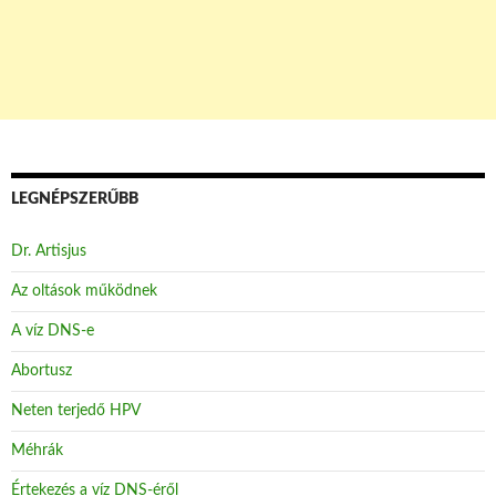
LEGNÉPSZERŰBB
Dr. Artisjus
Az oltások működnek
A víz DNS-e
Abortusz
Neten terjedő HPV
Méhrák
Értekezés a víz DNS-éről