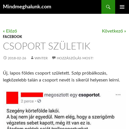
Keresés
Mindmeghalunk.com
KILÉPÉS A TARTALOMBA
ELSŐDL
MENÜ
« Előző
Következő »
FACEBOOK
CSOPORT SZÜLETIK
2018-02-26
WINTER
HOZZÁSZÓLÁS MOST!
Új, lapos földes csoport született. Szép próbálkozás,
legközelebb talán a csoport nevét is sikerül helyesen leírni.