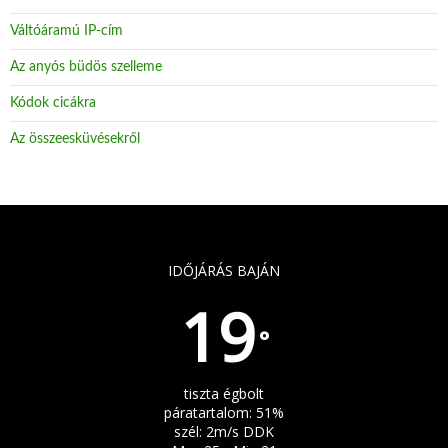
Váltóáramú IP-cím
Az anyós büdös szelleme
Kódok cicákra
Az összeesküvésekről
IDŐJÁRÁS BAJÁN
19
°
tiszta égbolt
páratartalom: 51%
szél: 2m/s DDK