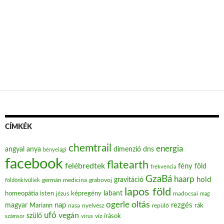
CÍMKÉK
chemtrail
energia
angyal
anya
dimenzió
dns
bényeiági
facebook
flatearth
felébredtek
fény
föld
frekvencia
GzaBá
haarp
hold
gravitáció
grabovoj
földönkívüliek
germán medicina
lapos föld
labant
homeopátia
isten
jézus
képregény
madocsai
mag
oltás
ogerle
nap
rezgés
magyar
Mariann
nasa
nyelvész
repülő
rák
ufó
vegán
szülő
víz
írások
számsor
vírus