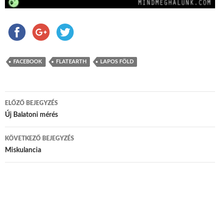
FACEBOOK
FLATEARTH
LAPOS FÖLD
ELŐZŐ BEJEGYZÉS
Bejegyzés navigáció
Új Balatoni mérés
KÖVETKEZŐ BEJEGYZÉS
Miskulancia