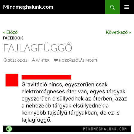
Keresés
Mindmeghalunk.com
KILÉPÉS A TARTALOMBA
ELSŐDL
MENÜ
« Előző
Következő »
FACEBOOK
FAJLAGFÜGGŐ
2018-02-21
WINTER
HOZZÁSZÓLÁS MOST!