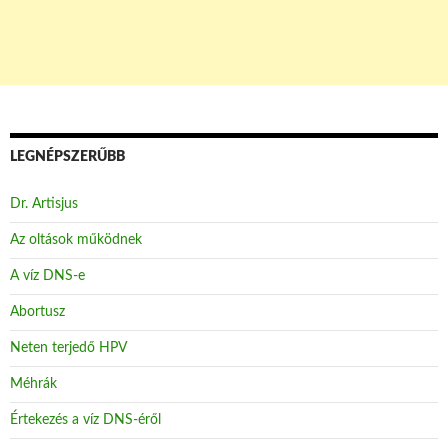
LEGNÉPSZERŰBB
Dr. Artisjus
Az oltások működnek
A víz DNS-e
Abortusz
Neten terjedő HPV
Méhrák
Értekezés a víz DNS-éről