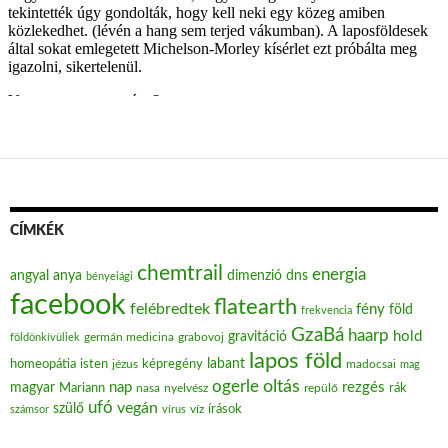
CÍMKÉK
chemtrail
energia
angyal
anya
dimenzió
dns
bényeiági
facebook
flatearth
felébredtek
fény
föld
frekvencia
GzaBá
haarp
hold
gravitáció
grabovoj
földönkívüliek
germán medicina
lapos föld
labant
homeopátia
isten
jézus
képregény
madocsai
mag
oltás
ogerle
nap
rezgés
magyar
Mariann
nasa
nyelvész
repülő
rák
ufó
vegán
szülő
víz
írások
számsor
vírus