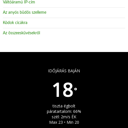
Váltóáramú IP-cím
Az anyós büdös szelleme
Kódok cicákra
Az összeesküvésekről
IDŐJÁRÁS BAJÁN
18
°
tiszta égbolt
páratartalom: 66%
szél: 2m/s ÉK
Max 23 • Min 20