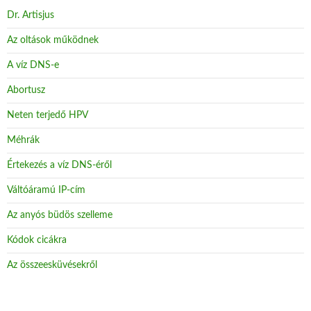
Dr. Artisjus
Az oltások működnek
A víz DNS-e
Abortusz
Neten terjedő HPV
Méhrák
Értekezés a víz DNS-éről
Váltóáramú IP-cím
Az anyós büdös szelleme
Kódok cicákra
Az összeesküvésekről