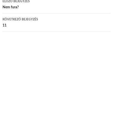
ELŐZŐ BEJEGYZÉS
Bejegyzés navigáció
Nem fura?
KÖVETKEZŐ BEJEGYZÉS
11