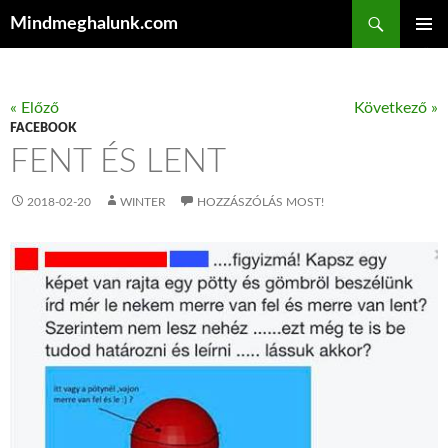
Keresés
Mindmeghalunk.com
KILÉPÉS A TARTALOMBA
ELSŐDL
MENÜ
« Előző
Következő »
FACEBOOK
FENT ÉS LENT
2018-02-20
WINTER
HOZZÁSZÓLÁS MOST!