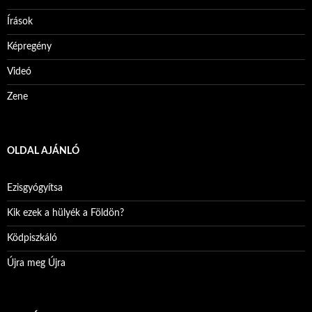
Írások
Képregény
Videó
Zene
OLDAL AJÁNLÓ
Ezisgyógyítsa
Kik ezek a hülyék a Földön?
Ködpiszkáló
Újra meg Újra