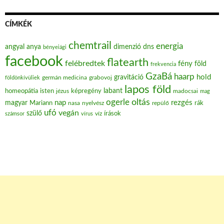
CÍMKÉK
chemtrail
energia
angyal
anya
dimenzió
dns
bényeiági
facebook
flatearth
felébredtek
fény
föld
frekvencia
GzaBá
haarp
hold
gravitáció
grabovoj
földönkívüliek
germán medicina
lapos föld
labant
homeopátia
isten
jézus
képregény
madocsai
mag
oltás
ogerle
nap
rezgés
magyar
Mariann
nasa
nyelvész
repülő
rák
ufó
vegán
szülő
víz
írások
számsor
vírus