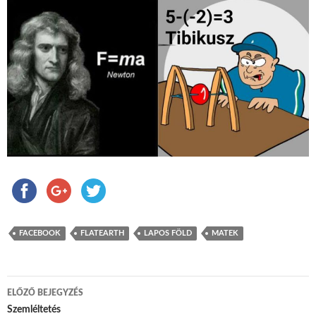
FACEBOOK
FLATEARTH
LAPOS FÖLD
MATEK
ELŐZŐ BEJEGYZÉS
Bejegyzés navigáció
Szemléltetés