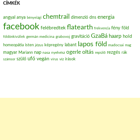
CÍMKÉK
chemtrail
energia
angyal
anya
dimenzió
dns
bényeiági
facebook
flatearth
felébredtek
fény
föld
frekvencia
GzaBá
haarp
hold
gravitáció
grabovoj
földönkívüliek
germán medicina
lapos föld
labant
homeopátia
isten
jézus
képregény
madocsai
mag
oltás
ogerle
nap
rezgés
magyar
Mariann
nasa
nyelvész
repülő
rák
ufó
vegán
szülő
víz
írások
számsor
vírus