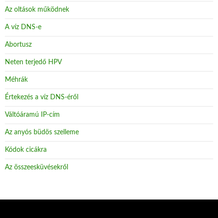
Az oltások működnek
A víz DNS-e
Abortusz
Neten terjedő HPV
Méhrák
Értekezés a víz DNS-éről
Váltóáramú IP-cím
Az anyós büdös szelleme
Kódok cicákra
Az összeesküvésekről