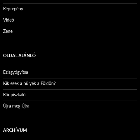
Képregény
Videó
Zene
OLDAL AJÁNLÓ
Ezisgyógyítsa
Kik ezek a hülyék a Földön?
Ködpiszkáló
Újra meg Újra
ARCHÍVUM