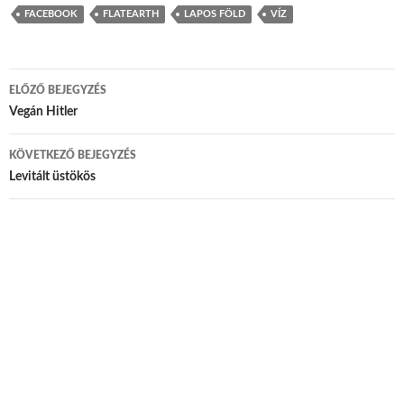
FACEBOOK
FLATEARTH
LAPOS FÖLD
VÍZ
ELŐZŐ BEJEGYZÉS
Bejegyzés navigáció
Vegán Hitler
KÖVETKEZŐ BEJEGYZÉS
Levitált üstökös