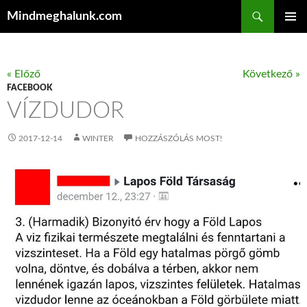
Keresés
Mindmeghalunk.com
KILÉPÉS A TARTALOMBA
ELSŐDL
MENÜ
« Előző
Következő »
FACEBOOK
VÍZDUDOR
2017-12-14
WINTER
HOZZÁSZÓLÁS MOST!