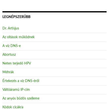
LEGNÉPSZERŰBB
Dr. Artisjus
Az oltások működnek
A víz DNS-e
Abortusz
Neten terjedő HPV
Méhrák
Értekezés a víz DNS-éről
Váltóáramú IP-cím
Az anyós büdös szelleme
Kódok cicákra