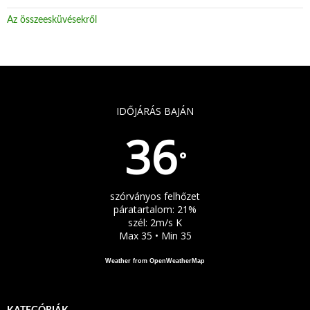
Az összeesküvésekről
IDŐJÁRÁS BAJÁN
36
°
szórványos felhőzet
páratartalom: 21%
szél: 2m/s K
Max 35 • Min 35
Weather from OpenWeatherMap