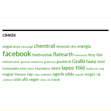
CÍMKÉK
chemtrail
energia
angyal
anya
dimenzió
dns
bényeiági
facebook
flatearth
felébredtek
fény
föld
frekvencia
GzaBá
haarp
hold
gravitáció
grabovoj
földönkívüliek
germán medicina
lapos föld
labant
homeopátia
isten
jézus
képregény
madocsai
mag
oltás
ogerle
nap
rezgés
magyar
Mariann
nasa
nyelvész
repülő
rák
ufó
vegán
szülő
víz
írások
számsor
vírus