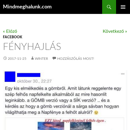
Keresés
Mindmeghalunk.com
KILÉPÉS A TARTALOMBA
ELSŐDL
MENÜ
« Előző
Következő »
FACEBOOK
FÉNYHAJLÁS
2017-11-25
WINTER
HOZZÁSZÓLÁS MOST!