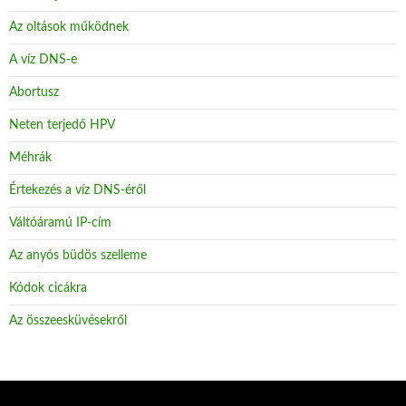
Az oltások működnek
A víz DNS-e
Abortusz
Neten terjedő HPV
Méhrák
Értekezés a víz DNS-éről
Váltóáramú IP-cím
Az anyós büdös szelleme
Kódok cicákra
Az összeesküvésekről