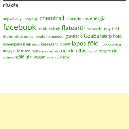
CÍMKÉK
chemtrail
energia
angyal
anya
dimenzió
dns
bényeiági
facebook
flatearth
felébredtek
fény
föld
frekvencia
GzaBá
haarp
hold
gravitáció
grabovoj
földönkívüliek
germán medicina
lapos föld
labant
homeopátia
isten
jézus
képregény
madocsai
mag
oltás
ogerle
nap
rezgés
magyar
Mariann
nasa
nyelvész
repülő
rák
ufó
vegán
szülő
víz
írások
számsor
vírus