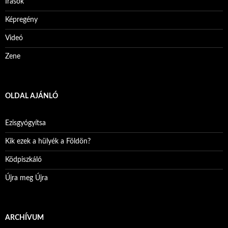
Írások
Képregény
Videó
Zene
OLDAL AJÁNLÓ
Ezisgyógyítsa
Kik ezek a hülyék a Földön?
Ködpiszkáló
Újra meg Újra
ARCHÍVUM