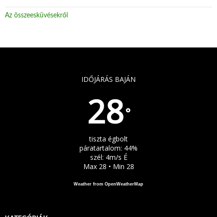
Az összeesküvésekről
IDŐJÁRÁS BAJÁN
28
°
tiszta égbolt
páratartalom: 44%
szél: 4m/s É
Max 28 • Min 28
Weather from OpenWeatherMap