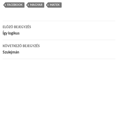
FACEBOOK
MAGYAR
MATEK
ELŐZŐ BEJEGYZÉS
Bejegyzés navigáció
Így logikus
KÖVETKEZŐ BEJEGYZÉS
Szulejmán