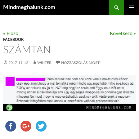
Keresés
Mindmeghalunk.com
KILÉPÉS A TARTALOMBA
ELSŐDL
MENÜ
« Előző
Következő »
FACEBOOK
SZÁMTAN
2017-11-12
WINTER
HOZZÁSZÓLÁS MOST!