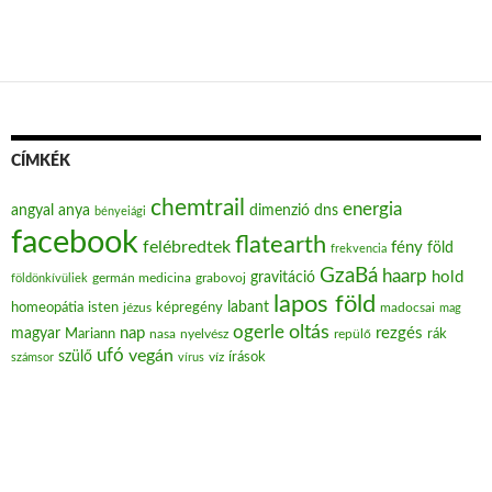
CÍMKÉK
chemtrail
energia
angyal
anya
dimenzió
dns
bényeiági
facebook
flatearth
felébredtek
fény
föld
frekvencia
GzaBá
haarp
hold
gravitáció
grabovoj
földönkívüliek
germán medicina
lapos föld
labant
homeopátia
isten
jézus
képregény
madocsai
mag
oltás
ogerle
nap
rezgés
magyar
Mariann
nasa
nyelvész
repülő
rák
ufó
vegán
szülő
víz
írások
számsor
vírus