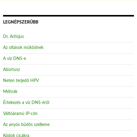
LEGNÉPSZERŰBB
Dr. Artisjus
Az oltások működnek
A víz DNS-e
Abortusz
Neten terjedő HPV
Méhrák
Értekezés a víz DNS-éről
Váltóáramú IP-cím
Az anyós büdös szelleme
Kódok cicákra