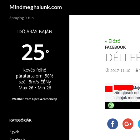
Keresés
Mindmeghalunk.com
Spraying is fun
IDŐJÁRÁS BAJÁN
25
« Előző
FACEBOOK
°
DÉLI F
kevés felhő
2017-11-10
páratartalom: 58%
szél: 5m/s ÉÉNy
Max 26 • Min 26
Weather from OpenWeatherMap
KATEGÓRIÁK
Egyéb
Facebook