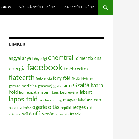
ISOKOS
VÓTMÁ GYŰJTEMÉNY
MAP GYŰJTEMÉNY
CÍMKÉK
chemtrail
angyal
anya
dimenzió
dns
bényeiági
facebook
energia
felébredtek
flatearth
fény
föld
frekvencia
földönkívüliek
GzaBá
haarp
gravitáció
grabovoj
germán medicina
hold
labant
homeopátia
isten
jézus
képregény
lapos föld
nap
magyar
Mariann
madocsai
mag
oltás
ogerle
rezgés
nasa
nyelvész
repülő
rák
ufó
vegán
szülő
víz
írások
számsor
vírus