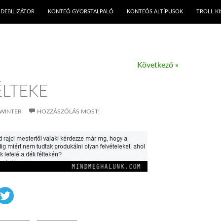
KILÉPÉS A TARTALOMBA
DEBILIZÁTOR
KONTEÓ GYORSTALPALÓ
KONTEÓS ALTÍPUSOK
TROLL K
Következő »
ÉLTEKE
WINTER
HOZZÁSZÓLÁS MOST!