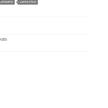
LATEARTH
LAPOS FÖLD
 navigáció
YZÉS