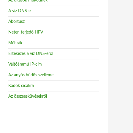
Az oltások működnek
A víz DNS-e
Abortusz
Neten terjedő HPV
Méhrák
Értekezés a víz DNS-éről
Váltóáramú IP-cím
Az anyós büdös szelleme
Kódok cicákra
Az összeesküvésekről