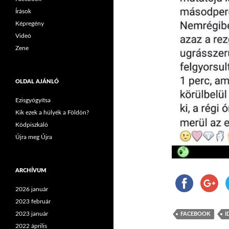
Írások
Képregény
Videó
Zene
OLDAL AJÁNLÓ
Ezisgyógyítsa
Kik ezek a hülyék a Földön?
Ködpiszkáló
Újra meg Újra
ARCHÍVUM
2026 január
2023 február
2023 január
FACEBOOK
I
2022 április