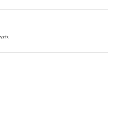
 navigáció
YZÉS