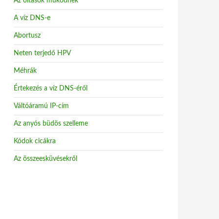
Az oltások működnek
A víz DNS-e
Abortusz
Neten terjedő HPV
Méhrák
Értekezés a víz DNS-éről
Váltóáramú IP-cím
Az anyós büdös szelleme
Kódok cicákra
Az összeesküvésekről