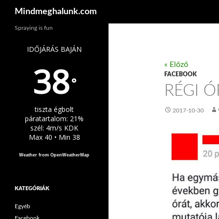
Keresés
Mindmeghalunk.com
Spraying is fun
IDŐJÁRÁS BAJÁN
38
« Előző
FACEBOOK
°
RÉGI 
tiszta égbolt
2017-10-30
páratartalom: 21%
szél: 4m/s KDK
Max 40 • Min 38
Weather from OpenWeatherMap
KATEGÓRIÁK
Egyéb
Facebook