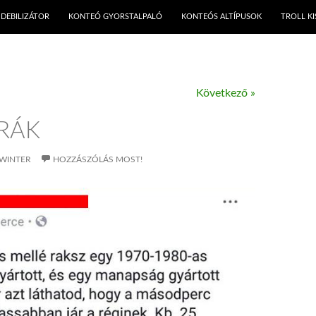
KILÉPÉS A TARTALOMBA
DEBILIZÁTOR
KONTEÓ GYORSTALPALÓ
KONTEÓS ALTÍPUSOK
TROLL K
Következő »
ÓRÁK
WINTER
HOZZÁSZÓLÁS MOST!