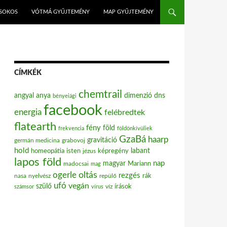
ISOKOS
VÓTMÁ GYŰJTEMÉNY
MAP GYŰJTEMÉNY
CÍMKÉK
chemtrail
angyal
anya
dimenzió
dns
bényeiági
facebook
energia
felébredtek
flatearth
fény
föld
frekvencia
földönkívüliek
GzaBá
haarp
gravitáció
grabovoj
germán medicina
hold
labant
homeopátia
isten
jézus
képregény
lapos föld
nap
magyar
Mariann
madocsai
mag
oltás
ogerle
rezgés
nasa
nyelvész
repülő
rák
ufó
vegán
szülő
víz
írások
számsor
vírus