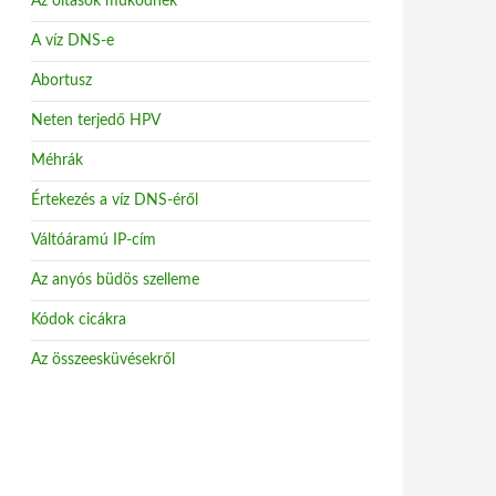
Az oltások működnek
A víz DNS-e
Abortusz
Neten terjedő HPV
Méhrák
Értekezés a víz DNS-éről
Váltóáramú IP-cím
Az anyós büdös szelleme
Kódok cicákra
Az összeesküvésekről