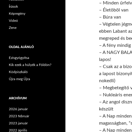
– Minden űrfelv
Írások
– Életöböl van
Képregény
– Búra van
Videó
– Végtelen jégme
Zene
ebben Labant az
megreped és bees
– A fény mindig 
OLDAL AJÁNLÓ
– A NAGY BALAT
Ezisgyógyítsa
lapos!
Kik ezek a hülyék a Földön?
– Csak az a biz
Ködpiszkáló
a lapost bizonyí
Újra meg Újra
nokedli)
– Megbetegítő v
– Nukleáris ene
ARCHÍVUM
– Az angol disz
készült
2026 január
– A Nap minden 
2023 február
magasságban, “s
2023 január
– A Nap minden 
2022 április