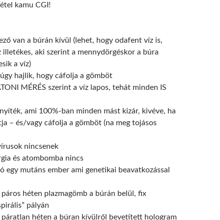
étel kamu CGI!
ző van a búrán kívül (lehet, hogy odafent víz is,
 illetékes, aki szerint a mennydörgéskor a búra
ik a víz)
úgy hajlik, hogy cáfolja a gömböt
ONI MÉRÉS szerint a víz lapos, tehát minden IS
onyíték, ami 100%-ban minden mást kizár, kivéve, ha
tja – és/vagy cáfolja a gömböt (na meg tojásos
írusok nincsenek
rgia és atombomba nincs
nó egy mutáns ember ami genetikai beavatkozással
páros héten plazmagömb a búrán belül, fix
pirális” pályán
páratlan héten a búran kívülről bevetített hologram