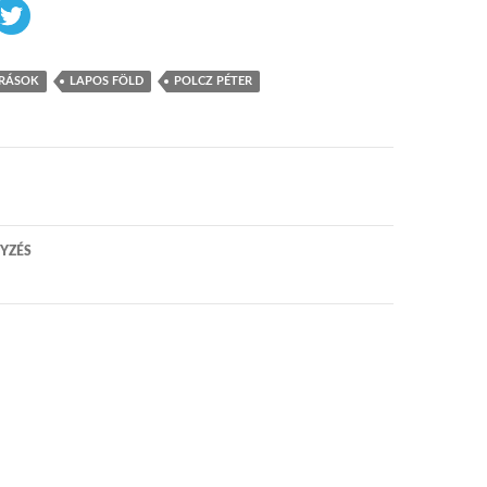
ÍRÁSOK
LAPOS FÖLD
POLCZ PÉTER
 navigáció
YZÉS