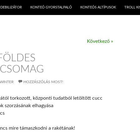
KILÉPÉS A TARTALOMBA
DEBILIZÁTOR
KONTEÓ GYORSTALPALÓ
KONTEÓS ALTÍPUSOK
TROLL K
Következő »
FÖLDES
ŐCSOMAG
WINTER
HOZZÁSZÓLÁS MOST!
tól torkozott, központi tudatból letöltött cucc
k szorzásának elhagyása
ncs
ncs mire támaszkodni a rakétának!