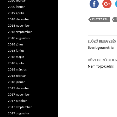
2020 február
2020 január
2019 április
2018 december
FLATEARTH
2018 november
2018 szeptember
2018 augusztus
ELŐZŐ BEJEGYZÉS
2018 július
Bejegyzés
Szent geometria
2018 június
2018 május
KÖVETKEZŐ BEJEG
2018 április
Nem fogok adni!
2018 március
2018 február
2018 január
2017 december
2017 november
2017 október
2017 szeptember
2017 augusztus