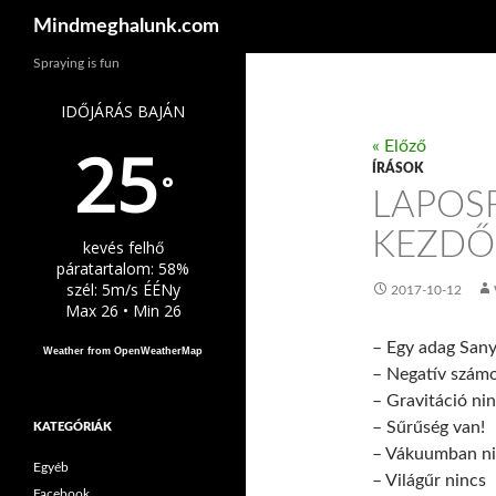
Keresés
Mindmeghalunk.com
Spraying is fun
IDŐJÁRÁS BAJÁN
25
« Előző
ÍRÁSOK
°
LAPOS
KEZD
kevés felhő
páratartalom: 58%
szél: 5m/s ÉÉNy
2017-10-12
Max 26 • Min 26
– Egy adag Sanyá
Weather from OpenWeatherMap
– Negatív számo
– Gravitáció ni
– Sűrűség van!
KATEGÓRIÁK
– Vákuumban ni
Egyéb
– Világűr nincs
Facebook