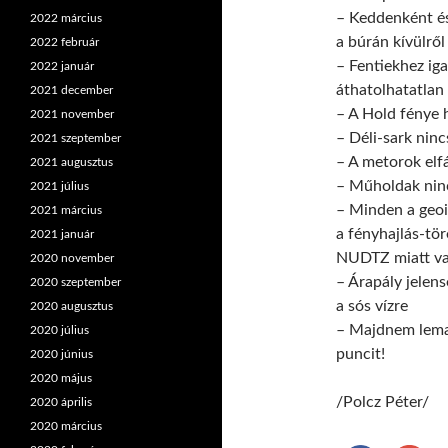
– Keddenként és
2022 március
a búrán kívülről 
2022 február
– Fentiekhez ig
2022 január
áthatolhatatlan 
2021 december
– A Hold fénye 
2021 november
– Déli-sark ninc
2021 szeptember
– A metorok elf
2021 augusztus
– Műholdak ninc
2021 július
– Minden a geoid
2021 március
a fényhajlás-tö
2021 január
NUDTZ miatt va
2020 november
– Árapály jelen
2020 szeptember
a sós vízre
2020 augusztus
– Majdnem lemar
2020 július
puncit!
2020 június
2020 május
/Polcz Péter/
2020 április
2020 március