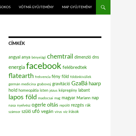
ISOKOS
VÓTMÁ GYŰJTEMÉNY
MAP GYŰJTEMÉNY
CÍMKÉK
chemtrail
angyal
anya
dimenzió
dns
bényeiági
facebook
energia
felébredtek
flatearth
fény
föld
frekvencia
földönkívüliek
GzaBá
haarp
gravitáció
grabovoj
germán medicina
hold
labant
homeopátia
isten
jézus
képregény
lapos föld
nap
magyar
Mariann
madocsai
mag
oltás
ogerle
rezgés
nasa
nyelvész
repülő
rák
ufó
vegán
szülő
víz
írások
számsor
vírus