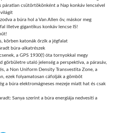
 páratlan csütörtökönként a Nap konkáv lencsével
világít
azodva a búra hol a Van Allen öv, máskor meg
fal illetve gigantikus konkáv lencse IS!
hűt!
s, körben katonák őrzik a jégfalat
áradt búra-alkatrészek
senek, a GPS 1930(!) óta tornyokkal megy
 görbületre utaló jelenség a perspektíva, a párasáv,
rés, a Non Uniform Density Transvestita Zone, a
n, ezek folyamatosan cáfolják a gömböt
ség a búra elektromágneses mezeje miatt hat és csak
adt: Sanya szerint a búra energiája nedvesíti a