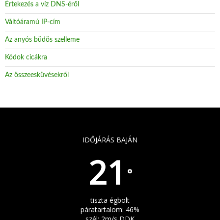
Értekezés a víz DNS-éről
Váltóáramú IP-cím
Az anyós büdös szelleme
Kódok cicákra
Az összeesküvésekről
IDŐJÁRÁS BAJÁN
21
°
tiszta égbolt
páratartalom: 46%
szél: 2m/s DDK