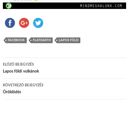
FACEBOOK
FLATEARTH
LAPOS FÖLD
ELŐZŐ BEJEGYZÉS
Bejegyzés navigáció
Lapos földi vulkánok
KÖVETKEZŐ BEJEGYZÉS
Öröklődés