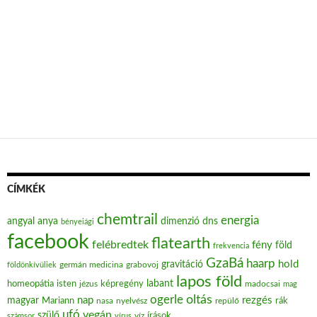
CÍMKÉK
chemtrail
energia
angyal
anya
dimenzió
dns
bényeiági
facebook
flatearth
felébredtek
fény
föld
frekvencia
GzaBá
haarp
hold
gravitáció
grabovoj
földönkívüliek
germán medicina
lapos föld
labant
homeopátia
isten
jézus
képregény
madocsai
mag
oltás
ogerle
nap
rezgés
magyar
Mariann
nasa
nyelvész
repülő
rák
ufó
vegán
szülő
víz
írások
számsor
vírus