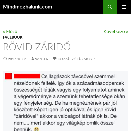
Keresés
Mindmeghalunk.com
KILÉPÉS A TARTALOMBA
ELSŐDL
MENÜ
« Előző
Következő »
FACEBOOK
RÖVID ZÁRIDŐ
2017-10-05
WINTER
HOZZÁSZÓLÁS MOST!