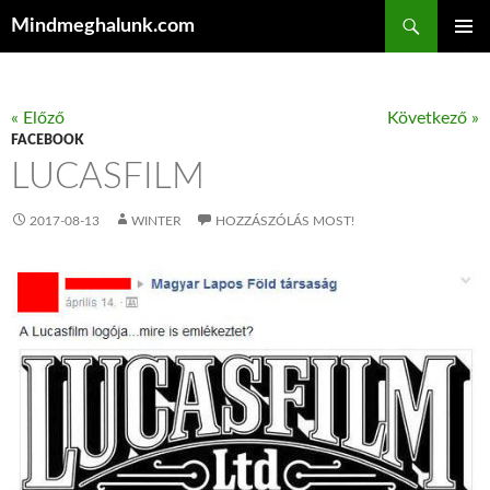
Keresés
Mindmeghalunk.com
KILÉPÉS A TARTALOMBA
ELSŐDL
MENÜ
« Előző
Következő »
FACEBOOK
LUCASFILM
2017-08-13
WINTER
HOZZÁSZÓLÁS MOST!