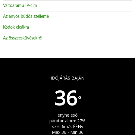
Váltóáramú IP-cím
Az anyós büdös szelleme
Kódok cicákra
Az összeesküvésekről
IDŐJÁRÁS BAJÁN
36
°
enyhe eső
páratartalom: 27%
szél: 6m/s ÉÉNy
Max 36 • Min 36