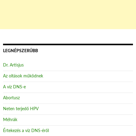
LEGNÉPSZERŰBB
Dr. Artisjus
Az oltások működnek
A víz DNS-e
Abortusz
Neten terjedő HPV
Méhrák
Értekezés a víz DNS-éről