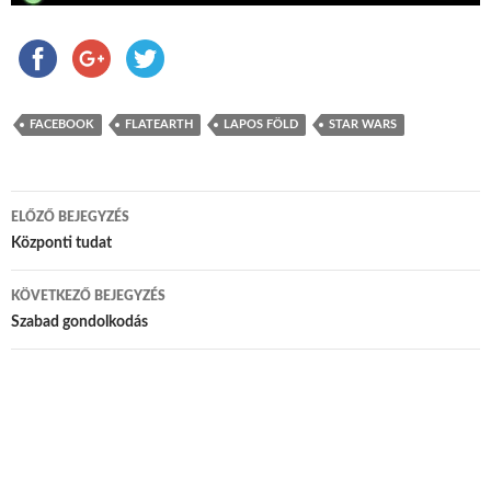
FACEBOOK
FLATEARTH
LAPOS FÖLD
STAR WARS
ELŐZŐ BEJEGYZÉS
Bejegyzés navigáció
Központi tudat
KÖVETKEZŐ BEJEGYZÉS
Szabad gondolkodás