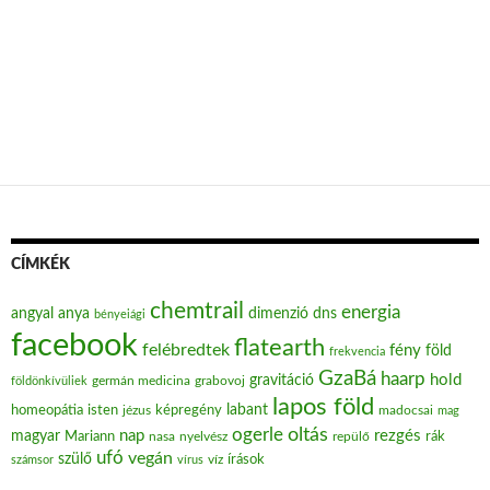
CÍMKÉK
chemtrail
energia
angyal
anya
dimenzió
dns
bényeiági
facebook
flatearth
felébredtek
fény
föld
frekvencia
GzaBá
haarp
hold
gravitáció
grabovoj
földönkívüliek
germán medicina
lapos föld
labant
homeopátia
isten
jézus
képregény
madocsai
mag
oltás
ogerle
nap
rezgés
magyar
Mariann
nasa
nyelvész
repülő
rák
ufó
vegán
szülő
víz
írások
számsor
vírus