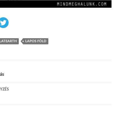
LATEARTH
LAPOS FÖLD
 navigáció
ás
YZÉS