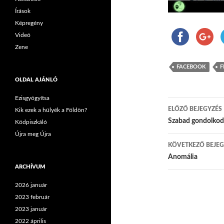
Írások
Képregény
Videó
Zene
FACEBOOK
F
OLDAL AJÁNLÓ
Ezisgyógyítsa
ELŐZŐ BEJEGYZÉS
Kik ezek a hülyék a Földön?
Bejegyzés
Szabad gondolkod
Ködpiszkáló
Újra meg Újra
KÖVETKEZŐ BEJEG
Anomália
ARCHÍVUM
2026 január
2023 február
2023 január
2022 április