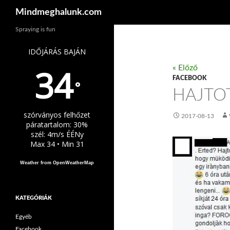
Keresés
Mindmeghalunk.com
Spraying is fun
IDŐJÁRÁS BAJÁN
34
« Előző
FACEBOOK
°
HAJTO
szórványos felhőzet
2017-08-13
páratartalom: 30%
szél: 4m/s ÉÉNy
Max 34 • Min 31
Weather from OpenWeatherMap
KATEGÓRIÁK
Egyéb
Facebook