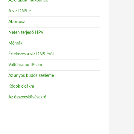
Az oltások működnek
A víz DNS-e
Abortusz
Neten terjedő HPV
Méhrák
Értekezés a víz DNS-éről
Váltóáramú IP-cím
Az anyós büdös szelleme
Kódok cicákra
Az összeesküvésekről