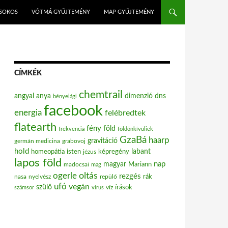
ISOKOS
VÓTMÁ GYŰJTEMÉNY
MAP GYŰJTEMÉNY
CÍMKÉK
chemtrail
angyal
anya
dimenzió
dns
bényeiági
facebook
energia
felébredtek
flatearth
fény
föld
frekvencia
földönkívüliek
GzaBá
haarp
gravitáció
grabovoj
germán medicina
hold
labant
homeopátia
isten
jézus
képregény
lapos föld
nap
magyar
Mariann
madocsai
mag
oltás
ogerle
rezgés
nasa
nyelvész
repülő
rák
ufó
vegán
szülő
víz
írások
számsor
vírus