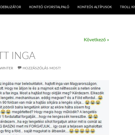
KILÉPÉS A TARTALOMBA
DEBILIZÁTOR
KONTEÓ GYORSTALPALÓ
KONTEÓS ALTÍPUSOK
TROLL K
Következő »
TT INGA
WINTER
HOZZÁSZÓLÁS MOST!