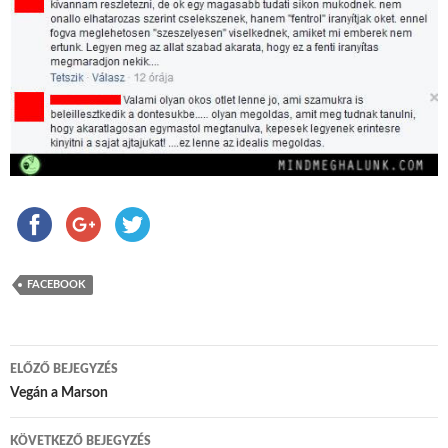
FACEBOOK
ELŐZŐ BEJEGYZÉS
Bejegyzés navigáció
Vegán a Marson
KÖVETKEZŐ BEJEGYZÉS