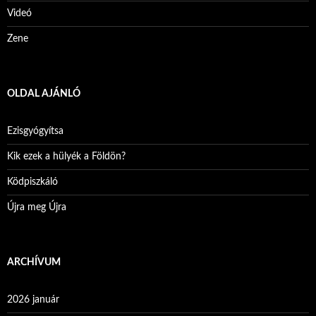
Videó
Zene
OLDAL AJÁNLÓ
Ezisgyógyítsa
Kik ezek a hülyék a Földön?
Ködpiszkáló
Újra meg Újra
ARCHÍVUM
2026 január