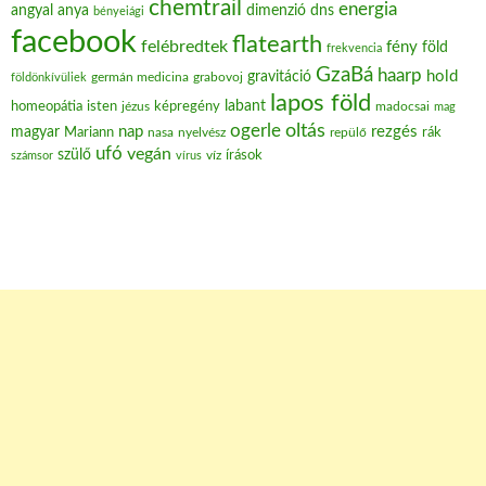
chemtrail
energia
angyal
anya
dimenzió
dns
bényeiági
facebook
flatearth
felébredtek
fény
föld
frekvencia
GzaBá
haarp
hold
gravitáció
grabovoj
földönkívüliek
germán medicina
lapos föld
labant
homeopátia
isten
jézus
képregény
madocsai
mag
oltás
ogerle
nap
rezgés
magyar
Mariann
nasa
nyelvész
repülő
rák
ufó
vegán
szülő
víz
írások
számsor
vírus