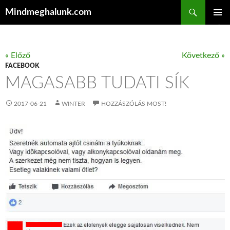
Keresés
Mindmeghalunk.com
KILÉPÉS A TARTALOMBA
ELSŐDL
MENÜ
« Előző
Következő »
FACEBOOK
MAGASABB TUDATI SÍK
2017-06-21
WINTER
HOZZÁSZÓLÁS MOST!