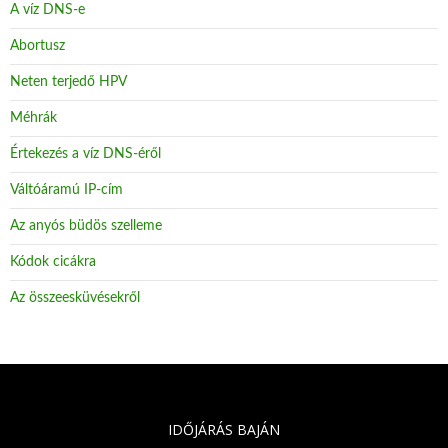
A víz DNS-e
Abortusz
Neten terjedő HPV
Méhrák
Értekezés a víz DNS-éről
Váltóáramú IP-cím
Az anyós büdös szelleme
Kódok cicákra
Az összeesküvésekről
IDŐJÁRÁS BAJÁN