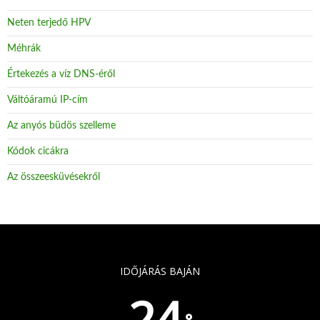
Neten terjedő HPV
Méhrák
Értekezés a víz DNS-éről
Váltóáramú IP-cím
Az anyós büdös szelleme
Kódok cicákra
Az összeesküvésekről
IDŐJÁRÁS BAJÁN
24