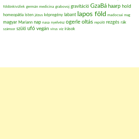
GzaBá
haarp
hold
gravitáció
grabovoj
földönkívüliek
germán medicina
lapos föld
labant
homeopátia
isten
jézus
képregény
madocsai
mag
oltás
ogerle
nap
rezgés
magyar
Mariann
nasa
nyelvész
repülő
rák
ufó
vegán
szülő
víz
írások
számsor
vírus