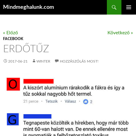
Keresés
Mindmeghalunk.com
KILÉPÉS A TARTALOMBA
ELSŐDL
MENÜ
« Előző
Következő »
FACEBOOK
ERDŐTŰZ
2017-06-21
WINTER
HOZZÁSZÓLÁS MOST!