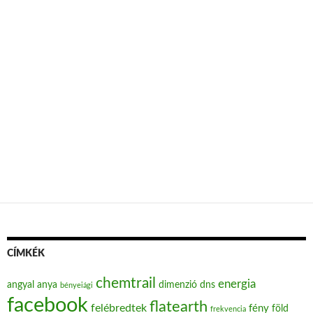
CÍMKÉK
chemtrail
energia
angyal
anya
dimenzió
dns
bényeiági
facebook
flatearth
felébredtek
fény
föld
frekvencia