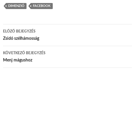
DIMENZIÓ
FACEBOOK
ELŐZŐ BEJEGYZÉS
Bejegyzés navigáció
Zsidó szélhámosság
KÖVETKEZŐ BEJEGYZÉS
Menj mágushoz