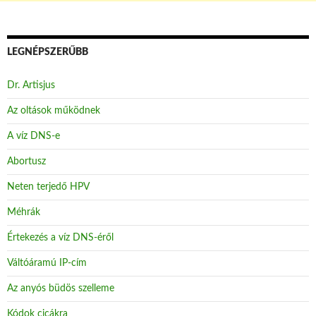
LEGNÉPSZERŰBB
Dr. Artisjus
Az oltások működnek
A víz DNS-e
Abortusz
Neten terjedő HPV
Méhrák
Értekezés a víz DNS-éről
Váltóáramú IP-cím
Az anyós büdös szelleme
Kódok cicákra