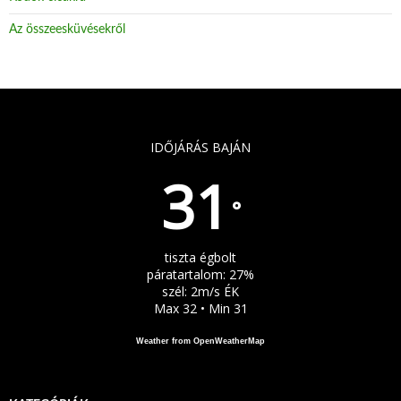
Az összeesküvésekről
IDŐJÁRÁS BAJÁN
31
°
tiszta égbolt
páratartalom: 27%
szél: 2m/s ÉK
Max 32 • Min 31
Weather from OpenWeatherMap