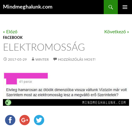
Keresés
Mindmeghalunk.com
KILÉPÉS A TARTALOMBA
ELSŐDL
MENÜ
« Előző
Következő »
FACEBOOK
ELEKTROMOSSÁG
2017-05-29
WINTER
HOZZÁSZÓLÁS MOST!