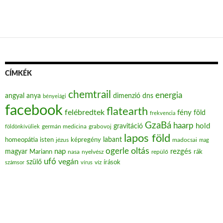
CÍMKÉK
chemtrail
energia
angyal
anya
dimenzió
dns
bényeiági
facebook
flatearth
felébredtek
fény
föld
frekvencia
GzaBá
haarp
hold
gravitáció
grabovoj
földönkívüliek
germán medicina
lapos föld
labant
homeopátia
isten
jézus
képregény
madocsai
mag
oltás
ogerle
nap
rezgés
magyar
Mariann
nasa
nyelvész
repülő
rák
ufó
vegán
szülő
víz
írások
számsor
vírus