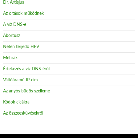
Dr. Artisjus
Az oltások működnek
A víz DNS-e
Abortusz
Neten terjedő HPV
Méhrák
Értekezés a víz DNS-éről
Váltóáramú IP-cím
Az anyós büdös szelleme
Kódok cicákra
Az összeesküvésekről