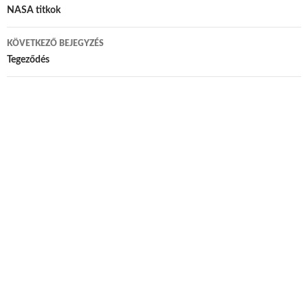
Bejegyzés navigáció
NASA titkok
KÖVETKEZŐ BEJEGYZÉS
Tegeződés