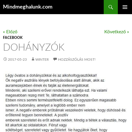
Keresés
Mindmeghalunk.com
KILÉPÉS A TARTALOMBA
ELSŐDL
MENÜ
« Előző
Következő »
FACEBOOK
DOHÁNYZÓK
2017-05-23
WINTER
HOZZÁSZÓLÁS MOST!