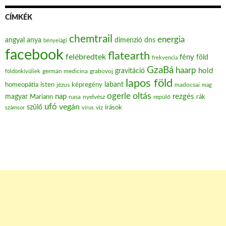
CÍMKÉK
chemtrail
energia
angyal
anya
dimenzió
dns
bényeiági
facebook
flatearth
felébredtek
fény
föld
frekvencia
GzaBá
haarp
hold
gravitáció
grabovoj
földönkívüliek
germán medicina
lapos föld
labant
homeopátia
isten
jézus
képregény
madocsai
mag
oltás
ogerle
nap
rezgés
magyar
Mariann
nasa
nyelvész
repülő
rák
ufó
vegán
szülő
víz
írások
számsor
vírus