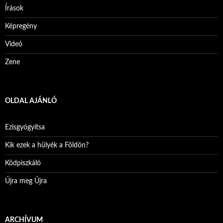
Írások
Képregény
Videó
Zene
OLDAL AJÁNLÓ
Ezisgyógyítsa
Kik ezek a hülyék a Földön?
Ködpiszkáló
Újra meg Újra
ARCHÍVUM