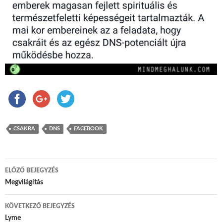
CSAKRA
DNS
FACEBOOK
ELŐZŐ BEJEGYZÉS
Bejegyzés navigáció
Megvilágítás
KÖVETKEZŐ BEJEGYZÉS
Lyme