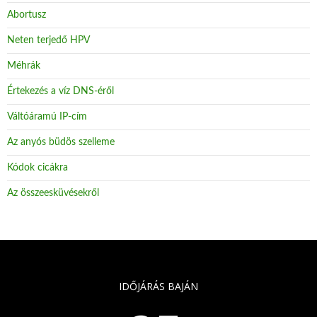
Abortusz
Neten terjedő HPV
Méhrák
Értekezés a víz DNS-éről
Váltóáramú IP-cím
Az anyós büdös szelleme
Kódok cicákra
Az összeesküvésekről
IDŐJÁRÁS BAJÁN