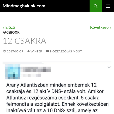
Keresés
Mindmeghalunk.com
KILÉPÉS A TARTALOMBA
ELSŐDL
MENÜ
« Előző
Következő »
FACEBOOK
12 CSAKRA
2017-05-09
WINTER
HOZZÁSZÓLÁS MOST!