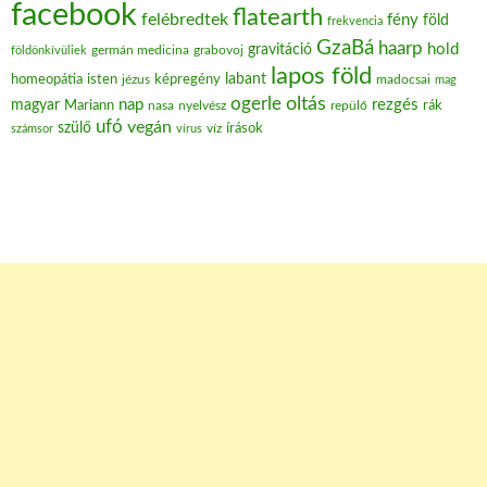
facebook
flatearth
felébredtek
fény
föld
frekvencia
GzaBá
haarp
hold
gravitáció
grabovoj
földönkívüliek
germán medicina
lapos föld
labant
homeopátia
isten
jézus
képregény
madocsai
mag
oltás
ogerle
nap
rezgés
magyar
Mariann
nasa
nyelvész
repülő
rák
ufó
vegán
szülő
víz
írások
számsor
vírus