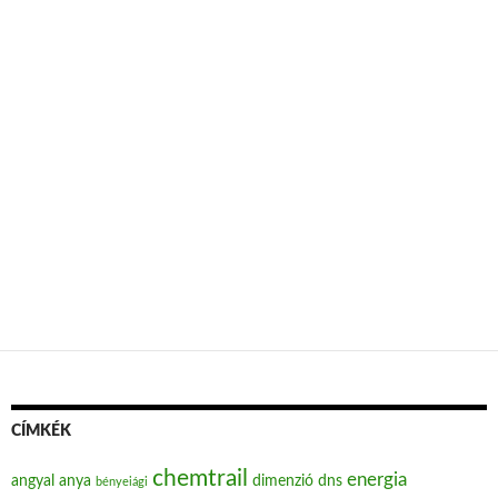
CÍMKÉK
chemtrail
energia
angyal
anya
dimenzió
dns
bényeiági