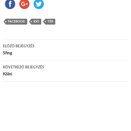
FACEBOOK
IDŐ
TÉR
ELŐZŐ BEJEGYZÉS
Bejegyzés navigáció
Sfing
KÖVETKEZŐ BEJEGYZÉS
Kölni