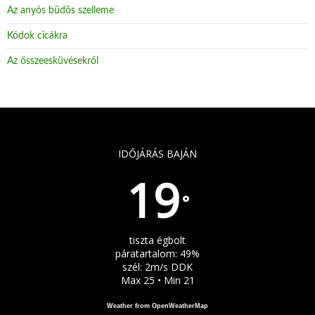
Az anyós büdös szelleme
Kódok cicákra
Az összeesküvésekről
IDŐJÁRÁS BAJÁN
19
°
tiszta égbolt
páratartalom: 49%
szél: 2m/s DDK
Max 25 • Min 21
Weather from OpenWeatherMap