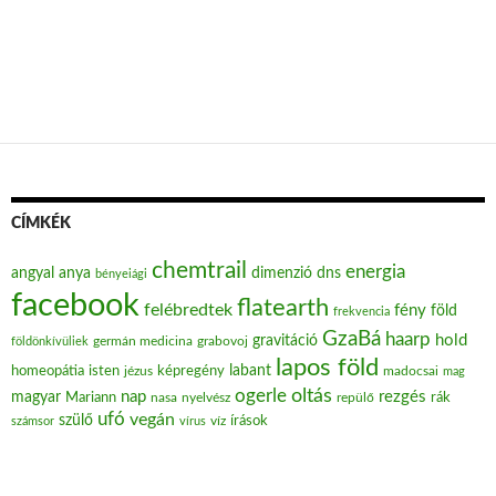
CÍMKÉK
chemtrail
energia
angyal
anya
dimenzió
dns
bényeiági
facebook
flatearth
felébredtek
fény
föld
frekvencia
GzaBá
haarp
hold
gravitáció
grabovoj
földönkívüliek
germán medicina
lapos föld
labant
homeopátia
isten
jézus
képregény
madocsai
mag
oltás
ogerle
nap
rezgés
magyar
Mariann
nasa
nyelvész
repülő
rák
ufó
vegán
szülő
víz
írások
számsor
vírus