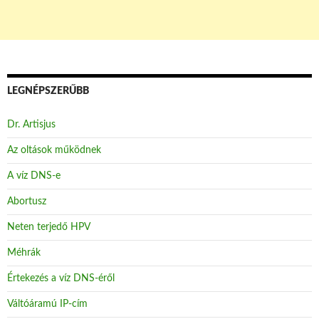
LEGNÉPSZERŰBB
Dr. Artisjus
Az oltások működnek
A víz DNS-e
Abortusz
Neten terjedő HPV
Méhrák
Értekezés a víz DNS-éről
Váltóáramú IP-cím