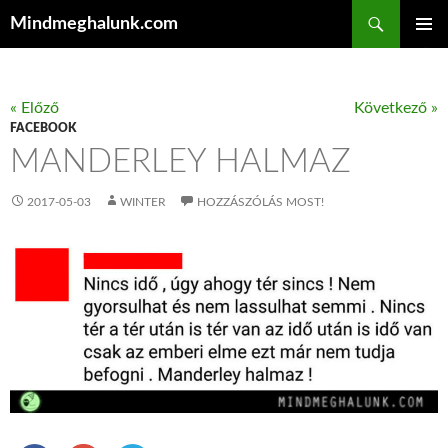
Keresés
Mindmeghalunk.com
KILÉPÉS A TARTALOMBA
ELSŐDL
MENÜ
« Előző
Következő »
FACEBOOK
MANDERLEY HALMAZ
2017-05-03
WINTER
HOZZÁSZÓLÁS MOST!