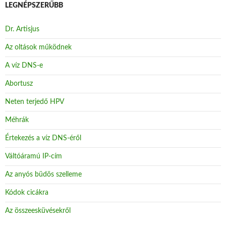
LEGNÉPSZERŰBB
Dr. Artisjus
Az oltások működnek
A víz DNS-e
Abortusz
Neten terjedő HPV
Méhrák
Értekezés a víz DNS-éről
Váltóáramú IP-cím
Az anyós büdös szelleme
Kódok cicákra
Az összeesküvésekről