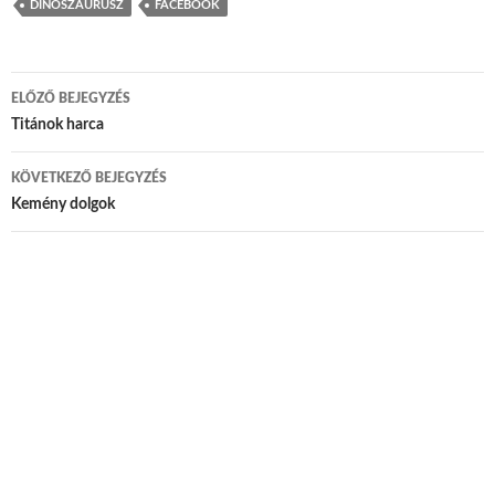
DINOSZAURUSZ
FACEBOOK
ELŐZŐ BEJEGYZÉS
Bejegyzés navigáció
Titánok harca
KÖVETKEZŐ BEJEGYZÉS
Kemény dolgok