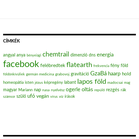
CÍMKÉK
chemtrail
energia
angyal
anya
dimenzió
dns
bényeiági
facebook
flatearth
felébredtek
fény
föld
frekvencia
GzaBá
haarp
hold
gravitáció
grabovoj
földönkívüliek
germán medicina
lapos föld
labant
homeopátia
isten
jézus
képregény
madocsai
mag
oltás
ogerle
nap
rezgés
magyar
Mariann
nasa
nyelvész
repülő
rák
ufó
vegán
szülő
víz
írások
számsor
vírus