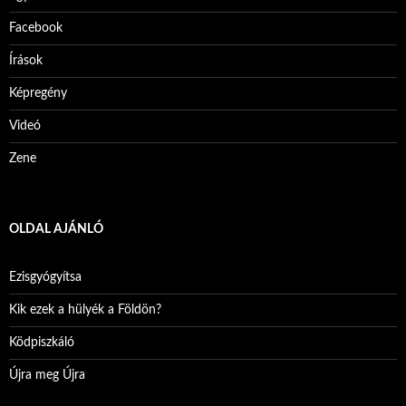
Facebook
Írások
Képregény
Videó
Zene
OLDAL AJÁNLÓ
Ezisgyógyítsa
Kik ezek a hülyék a Földön?
Ködpiszkáló
Újra meg Újra