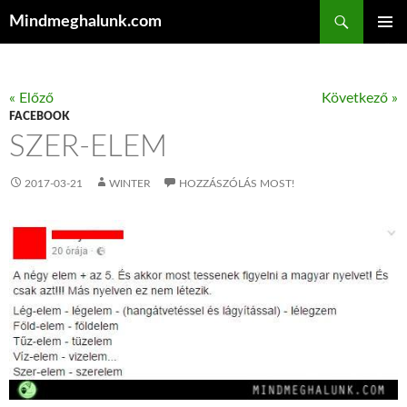
Keresés
Mindmeghalunk.com
KILÉPÉS A TARTALOMBA
ELSŐDL
MENÜ
« Előző
Következő »
FACEBOOK
SZER-ELEM
2017-03-21
WINTER
HOZZÁSZÓLÁS MOST!