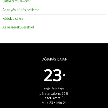
Váltóáramú IP-cím
Az anyós büdös szelleme
Kódok cicákra
Az összeesküvésekről
IDŐJÁRÁS BAJÁN
23
°
erős felhőzet
páratartalom: 66%
szél: 4m/s É
Max 23 • Min 21