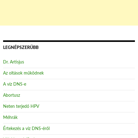
LEGNÉPSZERŰBB
Dr. Artisjus
Az oltások működnek
A víz DNS-e
Abortusz
Neten terjedő HPV
Méhrák
Értekezés a víz DNS-éről