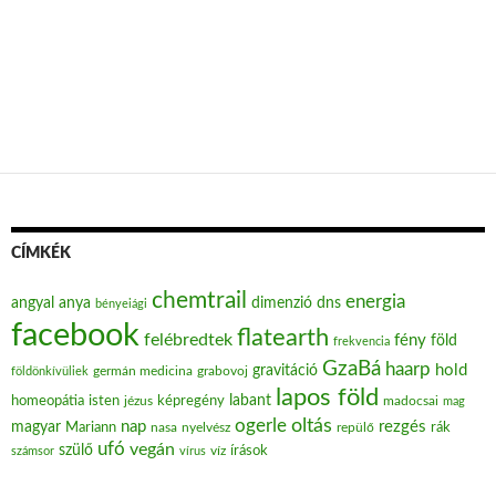
CÍMKÉK
chemtrail
energia
angyal
anya
dimenzió
dns
bényeiági
facebook
flatearth
felébredtek
fény
föld
frekvencia
GzaBá
haarp
hold
gravitáció
grabovoj
földönkívüliek
germán medicina
lapos föld
labant
homeopátia
isten
jézus
képregény
madocsai
mag
oltás
ogerle
nap
rezgés
magyar
Mariann
nasa
nyelvész
repülő
rák
ufó
vegán
szülő
víz
írások
számsor
vírus