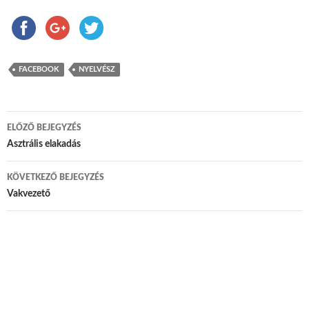
FACEBOOK
NYELVÉSZ
ELŐZŐ BEJEGYZÉS
Bejegyzés navigáció
Asztrális elakadás
KÖVETKEZŐ BEJEGYZÉS
Vakvezető