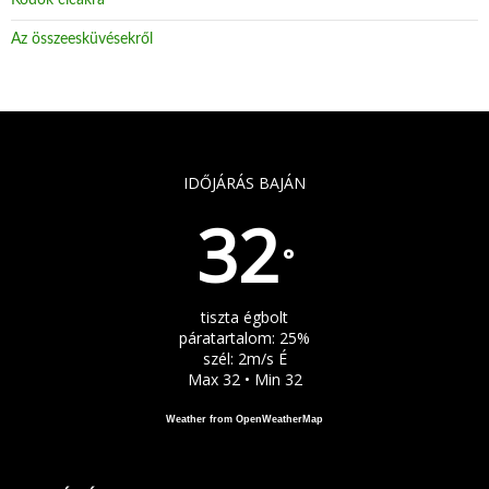
Kódok cicákra
Az összeesküvésekről
IDŐJÁRÁS BAJÁN
32
°
tiszta égbolt
páratartalom: 25%
szél: 2m/s É
Max 32 • Min 32
Weather from OpenWeatherMap