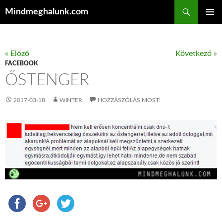
Keresés
Mindmeghalunk.com
KILÉPÉS A TARTALOMBA
ELSŐDL
MENÜ
« Előző
Következő »
FACEBOOK
ŐSTENGER
2017-03-18
WINTER
HOZZÁSZÓLÁS MOST!