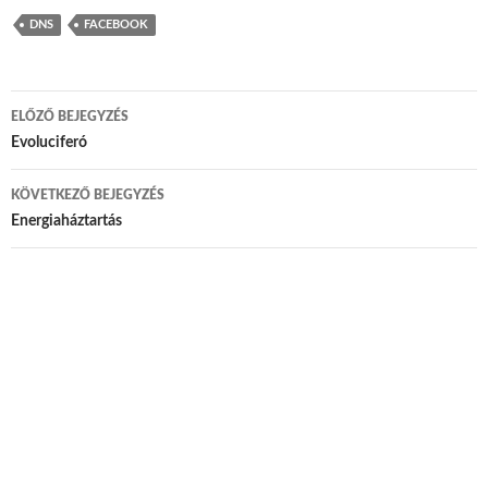
DNS
FACEBOOK
ELŐZŐ BEJEGYZÉS
Bejegyzés navigáció
Evoluciferó
KÖVETKEZŐ BEJEGYZÉS
Energiaháztartás