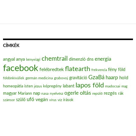
CÍMKÉK
chemtrail
energia
angyal
anya
dimenzió
dns
bényeiági
facebook
flatearth
felébredtek
fény
föld
frekvencia
GzaBá
haarp
hold
gravitáció
grabovoj
földönkívüliek
germán medicina
lapos föld
labant
homeopátia
isten
jézus
képregény
madocsai
mag
oltás
ogerle
nap
rezgés
magyar
Mariann
nasa
nyelvész
repülő
rák
ufó
vegán
szülő
víz
írások
számsor
vírus