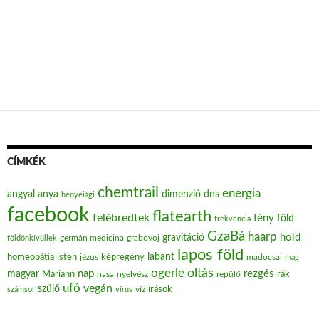
CÍMKÉK
chemtrail
energia
angyal
anya
dimenzió
dns
bényeiági
facebook
flatearth
felébredtek
fény
föld
frekvencia
GzaBá
haarp
hold
gravitáció
grabovoj
földönkívüliek
germán medicina
lapos föld
labant
homeopátia
isten
jézus
képregény
madocsai
mag
oltás
ogerle
nap
rezgés
magyar
Mariann
nasa
nyelvész
repülő
rák
ufó
vegán
szülő
víz
írások
számsor
vírus