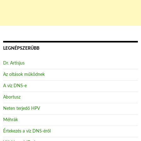
LEGNÉPSZERŰBB
Dr. Artisjus
Az oltások működnek
A víz DNS-e
Abortusz
Neten terjedő HPV
Méhrák
Értekezés a víz DNS-éről