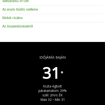
Váltóáramú IP-cím
Az anyós büdös szelleme
Kódok cicákra
Az összeesküvésekről
IDŐJÁRÁS BAJÁN
31
°
tiszta égbolt
páratartalom: 29%
szél: 2m/s ÉK
Max 32 • Min 31