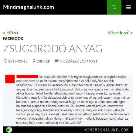
Keresés
Mindmeghalunk.com
KILÉPÉS A TARTALOMBA
ELSŐDL
MENÜ
« Előző
Következő »
FACEBOOK
ZSUGORODÓ ANYAG
2017-03-12
WINTER
HOZZÁSZÓLÁS MOST!