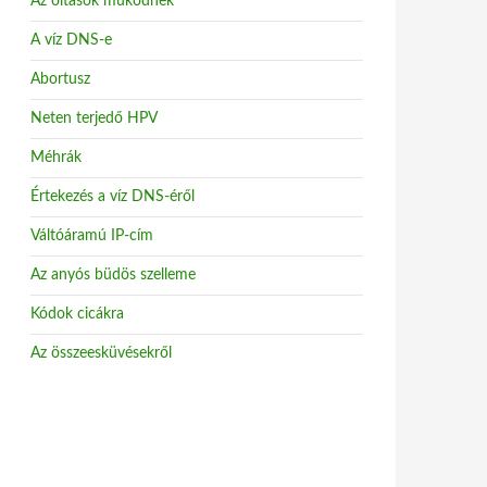
Az oltások működnek
A víz DNS-e
Abortusz
Neten terjedő HPV
Méhrák
Értekezés a víz DNS-éről
Váltóáramú IP-cím
Az anyós büdös szelleme
Kódok cicákra
Az összeesküvésekről