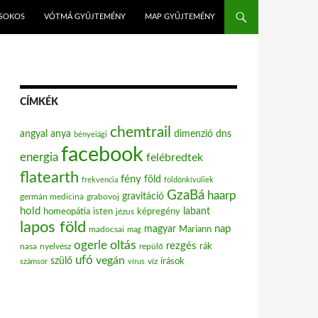
ISOKOS
VÓTMÁ GYŰJTEMÉNY
MAP GYŰJTEMÉNY
CÍMKÉK
chemtrail
angyal
anya
dimenzió
dns
bényeiági
facebook
energia
felébredtek
flatearth
fény
föld
frekvencia
földönkívüliek
GzaBá
haarp
gravitáció
grabovoj
germán medicina
hold
labant
homeopátia
isten
jézus
képregény
lapos föld
nap
magyar
Mariann
madocsai
mag
oltás
ogerle
rezgés
nasa
nyelvész
repülő
rák
ufó
vegán
szülő
víz
írások
számsor
vírus