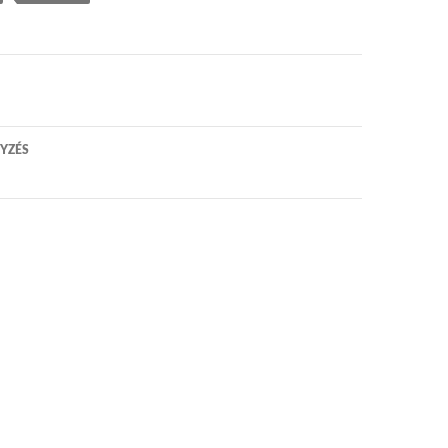
 navigáció
YZÉS