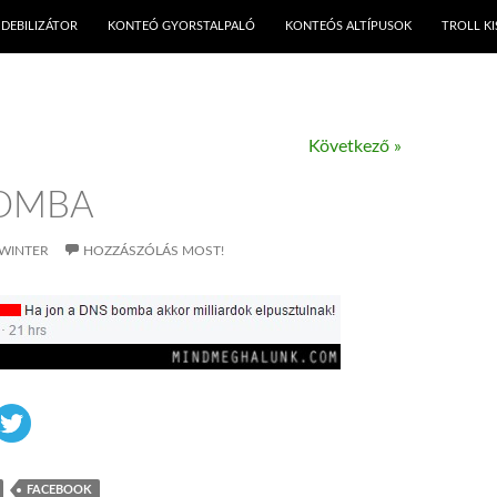
KILÉPÉS A TARTALOMBA
DEBILIZÁTOR
KONTEÓ GYORSTALPALÓ
KONTEÓS ALTÍPUSOK
TROLL K
Következő »
OMBA
WINTER
HOZZÁSZÓLÁS MOST!
FACEBOOK