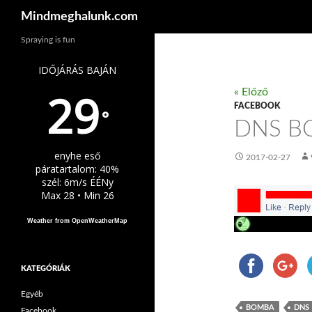
Keresés
Mindmeghalunk.com
Spraying is fun
IDŐJÁRÁS BAJÁN
29
« Előző
FACEBOOK
°
DNS B
enyhe eső
2017-02-27
páratartalom: 40%
szél: 6m/s ÉÉNy
Max 28 • Min 26
Weather from OpenWeatherMap
KATEGÓRIÁK
Egyéb
BOMBA
DNS
Facebook