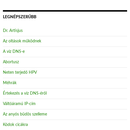
LEGNÉPSZERŰBB
Dr. Artisjus
Az oltások működnek
A víz DNS-e
Abortusz
Neten terjedő HPV
Méhrák
Értekezés a víz DNS-éről
Váltóáramú IP-cím
Az anyós büdös szelleme
Kódok cicákra