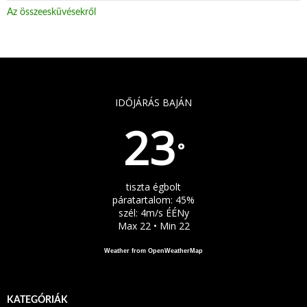
Az összeesküvésekről
IDŐJÁRÁS BAJÁN
23
°
tiszta égbolt
páratartalom: 45%
szél: 4m/s ÉÉNy
Max 22 • Min 22
Weather from OpenWeatherMap
KATEGÓRIÁK