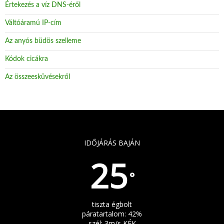
Értekezés a víz DNS-éről
Váltóáramú IP-cím
Az anyós büdös szelleme
Kódok cicákra
Az összeesküvésekről
IDŐJÁRÁS BAJÁN
25
°
tiszta égbolt
páratartalom: 42%
szél: 3m/s KÉK