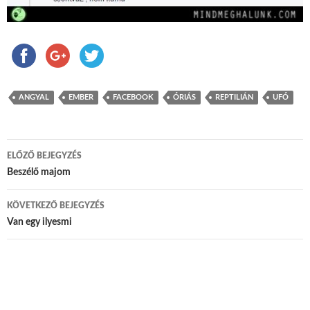
ANGYAL
EMBER
FACEBOOK
ÓRIÁS
REPTILIÁN
UFÓ
ELŐZŐ BEJEGYZÉS
Bejegyzés navigáció
Beszélő majom
KÖVETKEZŐ BEJEGYZÉS
Van egy ilyesmi