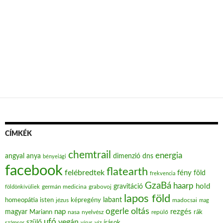
CÍMKÉK
chemtrail
energia
angyal
anya
dimenzió
dns
bényeiági
facebook
flatearth
felébredtek
fény
föld
frekvencia
GzaBá
haarp
hold
gravitáció
grabovoj
földönkívüliek
germán medicina
lapos föld
labant
homeopátia
isten
jézus
képregény
madocsai
mag
oltás
ogerle
nap
rezgés
magyar
Mariann
nasa
nyelvész
repülő
rák
ufó
vegán
szülő
víz
írások
számsor
vírus