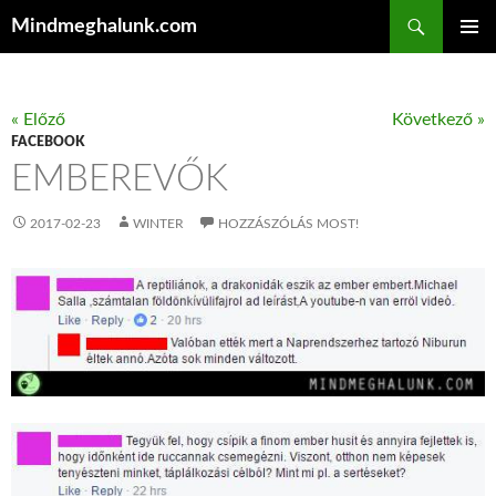
Keresés
Mindmeghalunk.com
KILÉPÉS A TARTALOMBA
ELSŐDL
MENÜ
« Előző
Következő »
FACEBOOK
EMBEREVŐK
2017-02-23
WINTER
HOZZÁSZÓLÁS MOST!