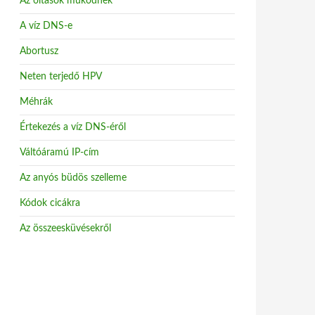
Az oltások működnek
A víz DNS-e
Abortusz
Neten terjedő HPV
Méhrák
Értekezés a víz DNS-éről
Váltóáramú IP-cím
Az anyós büdös szelleme
Kódok cicákra
Az összeesküvésekről