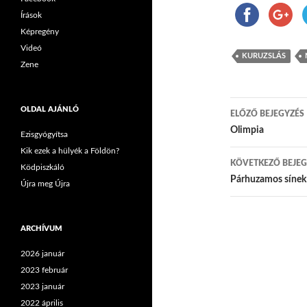
Írások
Képregény
Videó
KURUZSLÁS
Zene
OLDAL AJÁNLÓ
ELŐZŐ BEJEGYZÉS
Bejegyzés
Olimpia
Ezisgyógyítsa
Kik ezek a hülyék a Földön?
KÖVETKEZŐ BEJEG
Ködpiszkáló
Párhuzamos sínek
Újra meg Újra
ARCHÍVUM
2026 január
2023 február
2023 január
2022 április