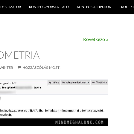
KILÉPÉS A TARTALOMBA
DEBILIZÁTOR
KONTEÓ GYORSTALPALÓ
KONTEÓS ALTÍPUSOK
TROLL K
Következő »
OMETRIA
WINTER
HOZZÁSZÓLÁS MOST!