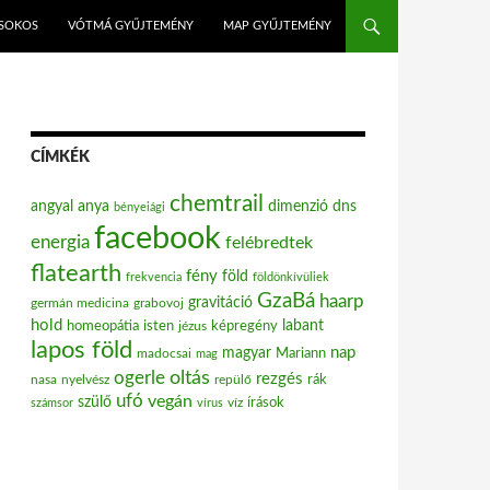
ISOKOS
VÓTMÁ GYŰJTEMÉNY
MAP GYŰJTEMÉNY
CÍMKÉK
chemtrail
angyal
anya
dimenzió
dns
bényeiági
facebook
energia
felébredtek
flatearth
fény
föld
frekvencia
földönkívüliek
GzaBá
haarp
gravitáció
grabovoj
germán medicina
hold
labant
homeopátia
isten
jézus
képregény
lapos föld
nap
magyar
Mariann
madocsai
mag
oltás
ogerle
rezgés
nasa
nyelvész
repülő
rák
ufó
vegán
szülő
víz
írások
számsor
vírus