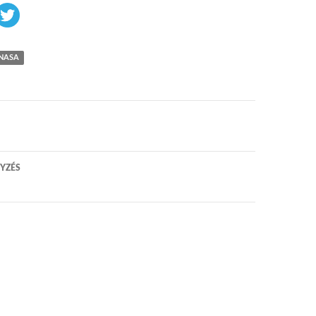
NASA
 navigáció
YZÉS