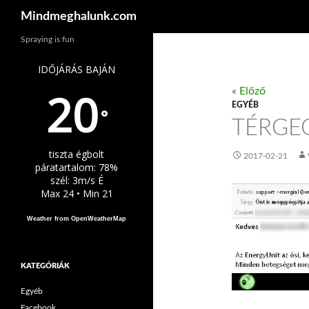
Keresés
Mindmeghalunk.com
Spraying is fun
IDŐJÁRÁS BAJÁN
20
« Előző
EGYÉB
°
TÉRGE
tiszta égbolt
2017-02-21
páratartalom: 78%
szél: 3m/s É
Max 24 • Min 21
Weather from OpenWeatherMap
KATEGÓRIÁK
Egyéb
Facebook