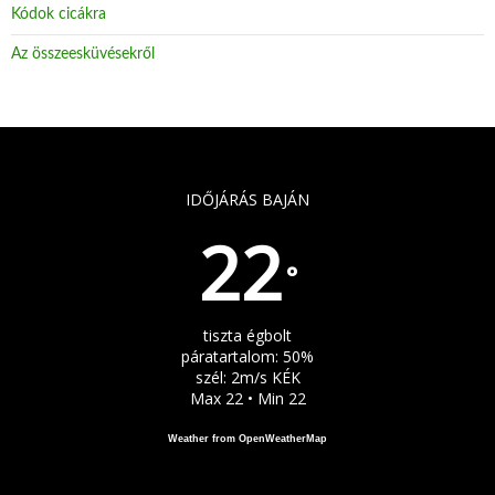
Kódok cicákra
Az összeesküvésekről
IDŐJÁRÁS BAJÁN
22
°
tiszta égbolt
páratartalom: 50%
szél: 2m/s KÉK
Max 22 • Min 22
Weather from OpenWeatherMap