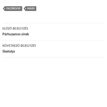
FACEBOOK
MARS
ELŐZŐ BEJEGYZÉS
Bejegyzés navigáció
Párhuzamos sínek
KÖVETKEZŐ BEJEGYZÉS
Skatulya