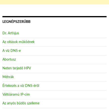
LEGNÉPSZERŰBB
Dr. Artisjus
Az oltások működnek
A víz DNS-e
Abortusz
Neten terjedő HPV
Méhrák
Értekezés a víz DNS-éről
Váltóáramú IP-cím
Az anyós büdös szelleme