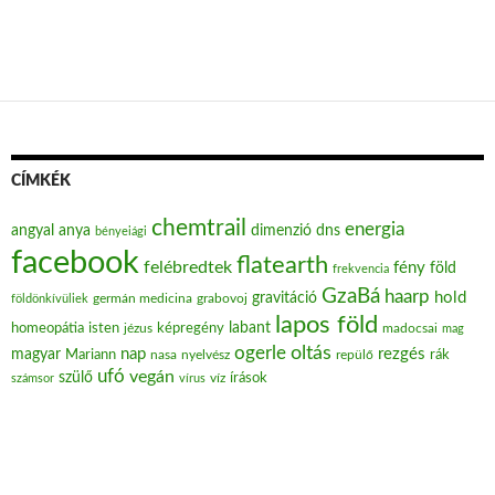
CÍMKÉK
chemtrail
energia
angyal
anya
dimenzió
dns
bényeiági
facebook
flatearth
felébredtek
fény
föld
frekvencia
GzaBá
haarp
hold
gravitáció
grabovoj
földönkívüliek
germán medicina
lapos föld
labant
homeopátia
isten
jézus
képregény
madocsai
mag
oltás
ogerle
nap
rezgés
magyar
Mariann
nasa
nyelvész
repülő
rák
ufó
vegán
szülő
víz
írások
számsor
vírus