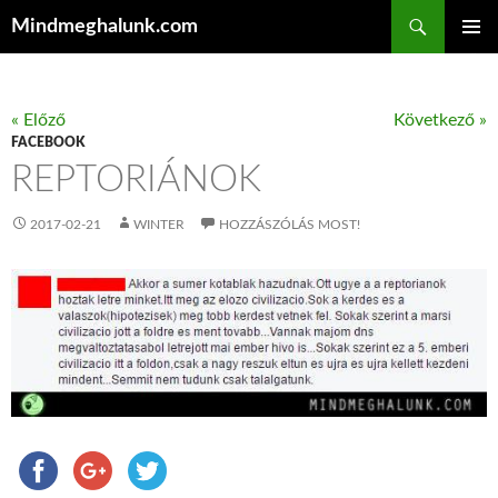
Keresés
Mindmeghalunk.com
KILÉPÉS A TARTALOMBA
ELSŐDL
MENÜ
« Előző
Következő »
FACEBOOK
REPTORIÁNOK
2017-02-21
WINTER
HOZZÁSZÓLÁS MOST!