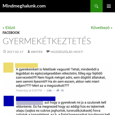
Keresés
Mindmeghalunk.com
KILÉPÉS A TARTALOMBA
ELSŐDL
MENÜ
« Előző
Következő »
FACEBOOK
GYERMEKÉTKEZTETÉS
2017-02-17
WINTER
HOZZÁSZÓLÁS MOST!