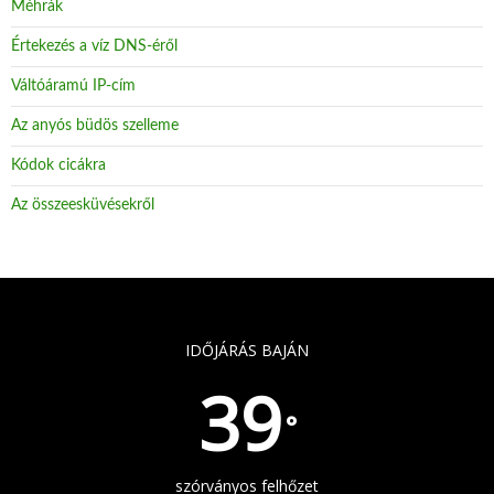
Méhrák
Értekezés a víz DNS-éről
Váltóáramú IP-cím
Az anyós büdös szelleme
Kódok cicákra
Az összeesküvésekről
IDŐJÁRÁS BAJÁN
39
°
szórványos felhőzet