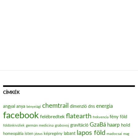
CÍMKÉK
chemtrail
energia
angyal
anya
dimenzió
dns
bényeiági
facebook
flatearth
felébredtek
fény
föld
frekvencia
GzaBá
haarp
hold
gravitáció
grabovoj
földönkívüliek
germán medicina
lapos föld
labant
homeopátia
isten
jézus
képregény
madocsai
mag