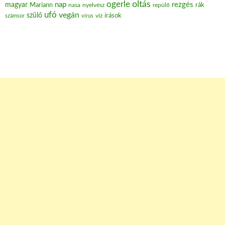
oltás
ogerle
nap
rezgés
magyar
Mariann
nasa
nyelvész
repülő
rák
ufó
vegán
szülő
víz
írások
számsor
vírus