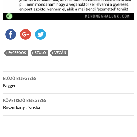
FACEBOOK
SZÜLŐ
VEGÁN
ELŐZŐ BEJEGYZÉS
Bejegyzés navigáció
Nigger
KÖVETKEZŐ BEJEGYZÉS
Boszorkány Jézuska