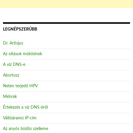
LEGNÉPSZERŰBB
Dr. Artisjus
Az oltások működnek
A víz DNS-e
Abortusz
Neten terjedő HPV
Méhrák
Értekezés a víz DNS-éről
Váltóáramú IP-cím
Az anyós büdös szelleme