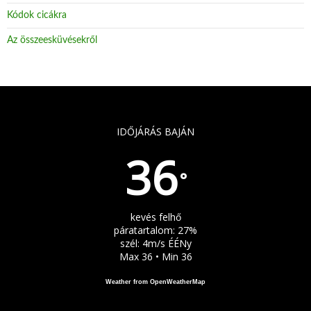
Kódok cicákra
Az összeesküvésekről
IDŐJÁRÁS BAJÁN
36
°
kevés felhő
páratartalom: 27%
szél: 4m/s ÉÉNy
Max 36 • Min 36
Weather from OpenWeatherMap