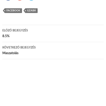
FACEBOOK
GZABÁ
ELŐZŐ BEJEGYZÉS
Bejegyzés navigáció
8.5%
KÖVETKEZŐ BEJEGYZÉS
Maszatolás