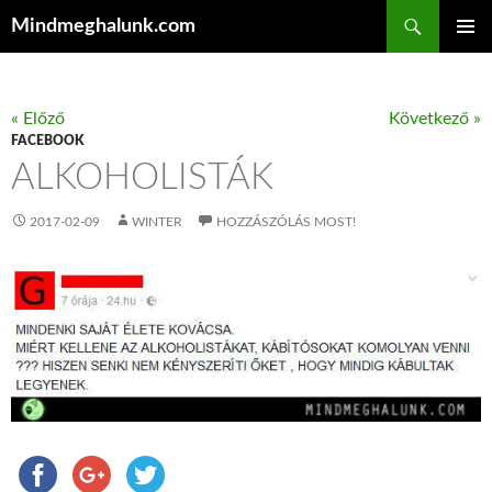
Keresés
Mindmeghalunk.com
KILÉPÉS A TARTALOMBA
ELSŐDL
MENÜ
« Előző
Következő »
FACEBOOK
ALKOHOLISTÁK
2017-02-09
WINTER
HOZZÁSZÓLÁS MOST!