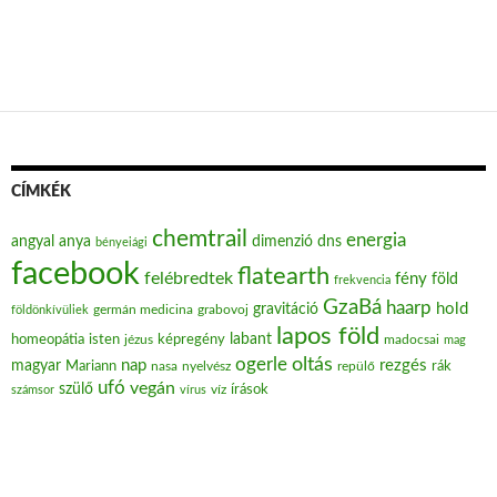
CÍMKÉK
chemtrail
energia
angyal
anya
dimenzió
dns
bényeiági
facebook
flatearth
felébredtek
fény
föld
frekvencia
GzaBá
haarp
hold
gravitáció
grabovoj
földönkívüliek
germán medicina
lapos föld
labant
homeopátia
isten
jézus
képregény
madocsai
mag
oltás
ogerle
nap
rezgés
magyar
Mariann
nasa
nyelvész
repülő
rák
ufó
vegán
szülő
víz
írások
számsor
vírus