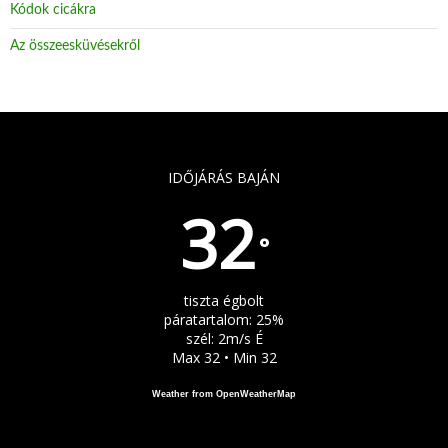
Kódok cicákra
Az összeesküvésekről
IDŐJÁRÁS BAJÁN
32
°
tiszta égbolt
páratartalom: 25%
szél: 2m/s É
Max 32 • Min 32
Weather from OpenWeatherMap