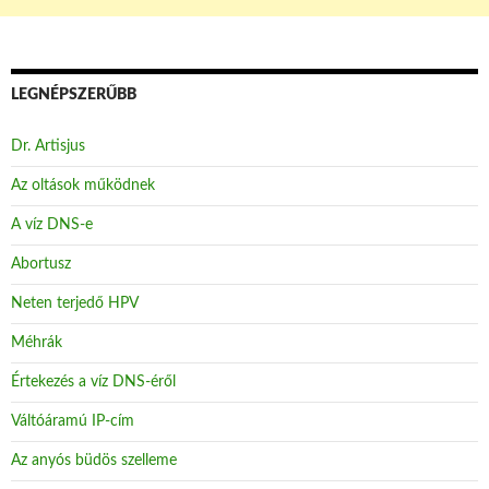
LEGNÉPSZERŰBB
Dr. Artisjus
Az oltások működnek
A víz DNS-e
Abortusz
Neten terjedő HPV
Méhrák
Értekezés a víz DNS-éről
Váltóáramú IP-cím
Az anyós büdös szelleme