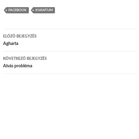
FACEBOOK
KVANTUM
ELŐZŐ BEJEGYZÉS
Bejegyzés navigáció
Agharta
KÖVETKEZŐ BEJEGYZÉS
Alvás probléma