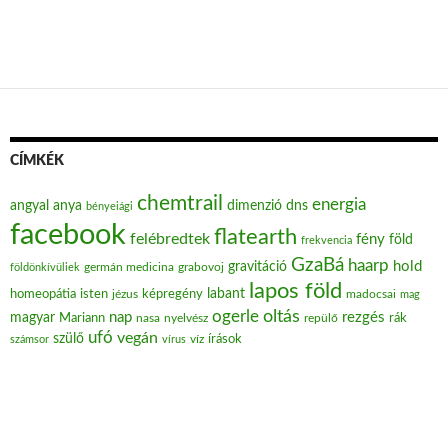
CÍMKÉK
chemtrail
energia
angyal
anya
dimenzió
dns
bényeiági
facebook
flatearth
felébredtek
fény
föld
frekvencia
GzaBá
haarp
hold
gravitáció
grabovoj
földönkívüliek
germán medicina
lapos föld
labant
homeopátia
isten
jézus
képregény
madocsai
mag
oltás
ogerle
nap
rezgés
magyar
Mariann
nasa
nyelvész
repülő
rák
ufó
vegán
szülő
víz
írások
számsor
vírus