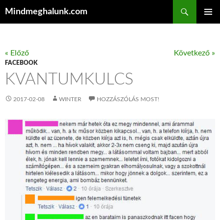
Keresés
Mindmeghalunk.com
KILÉPÉS A TARTALOMBA
ELSŐDL
MENÜ
« Előző
Következő »
FACEBOOK
KVANTUMKULCS
2017-02-08
WINTER
HOZZÁSZÓLÁS MOST!