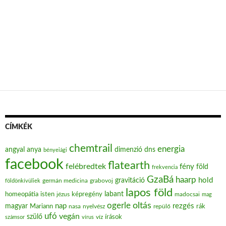
CÍMKÉK
chemtrail
energia
angyal
anya
dimenzió
dns
bényeiági
facebook
flatearth
felébredtek
fény
föld
frekvencia
GzaBá
haarp
hold
gravitáció
grabovoj
földönkívüliek
germán medicina
lapos föld
labant
homeopátia
isten
jézus
képregény
madocsai
mag
oltás
ogerle
nap
rezgés
magyar
Mariann
nasa
nyelvész
repülő
rák
ufó
vegán
szülő
víz
írások
számsor
vírus