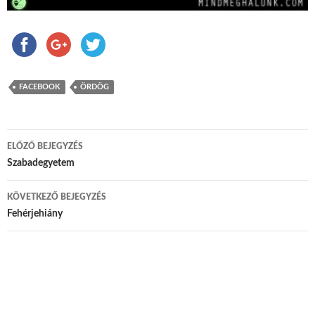
FACEBOOK
ÖRDÖG
ELŐZŐ BEJEGYZÉS
Bejegyzés navigáció
Szabadegyetem
KÖVETKEZŐ BEJEGYZÉS
Fehérjehiány