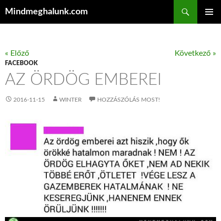
Keresés
Mindmeghalunk.com
KILÉPÉS A TARTALOMBA
ELSŐDL
MENÜ
« Előző
Következő »
FACEBOOK
AZ ÖRDÖG EMBEREI
2016-11-15
WINTER
HOZZÁSZÓLÁS MOST!