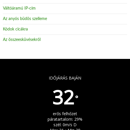
Váltóáramú IP-cím
Az anyós büdös szelleme
Kódok cicákra
Az összeesküvésekről
IDŐJÁRÁS BAJÁN
32
°
erős felhőzet
páratartalom: 29%
szél: 0m/s D