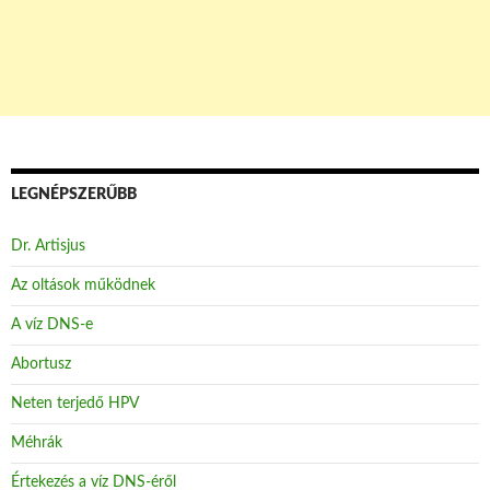
LEGNÉPSZERŰBB
Dr. Artisjus
Az oltások működnek
A víz DNS-e
Abortusz
Neten terjedő HPV
Méhrák
Értekezés a víz DNS-éről