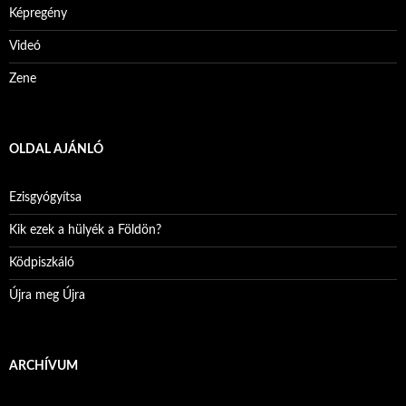
Képregény
Videó
Zene
OLDAL AJÁNLÓ
Ezisgyógyítsa
Kik ezek a hülyék a Földön?
Ködpiszkáló
Újra meg Újra
ARCHÍVUM