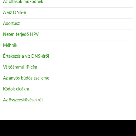
Az oltások működnek
A víz DNS-e
Abortusz
Neten terjedő HPV
Méhrák
Értekezés a víz DNS-éről
Váltóáramú IP-cím
Az anyós büdös szelleme
Kódok cicákra
Az összeesküvésekről