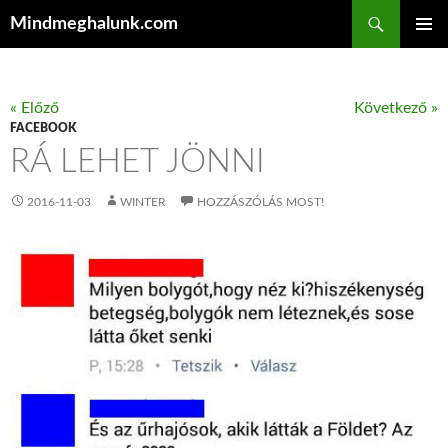
Keresés
Mindmeghalunk.com
KILÉPÉS A TARTALOMBA
ELSŐDL
MENÜ
« Előző
Következő »
FACEBOOK
RÁ LEHET JÖNNI
2016-11-03
WINTER
HOZZÁSZÓLÁS MOST!