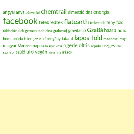
chemtrail
energia
angyal
anya
dimenzió
dns
bényeiági
facebook
flatearth
felébredtek
fény
föld
frekvencia
GzaBá
haarp
hold
gravitáció
grabovoj
földönkívüliek
germán medicina
lapos föld
labant
homeopátia
isten
jézus
képregény
madocsai
mag
oltás
ogerle
nap
rezgés
magyar
Mariann
nasa
nyelvész
repülő
rák
ufó
vegán
szülő
víz
írások
számsor
vírus