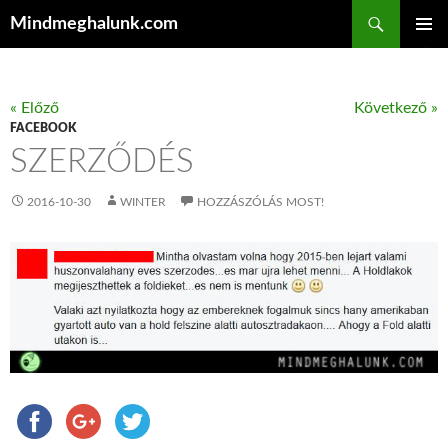
Keresés
Mindmeghalunk.com
KILÉPÉS A TARTALOMBA
ELSŐDL
MENÜ
« Előző
Következő »
FACEBOOK
SZERZŐDÉS
2016-10-30
WINTER
HOZZÁSZÓLÁS MOST!