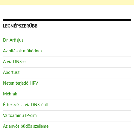
LEGNÉPSZERŰBB
Dr. Artisjus
Az oltások működnek
A víz DNS-e
Abortusz
Neten terjedő HPV
Méhrák
Értekezés a víz DNS-éről
Váltóáramú IP-cím
Az anyós büdös szelleme