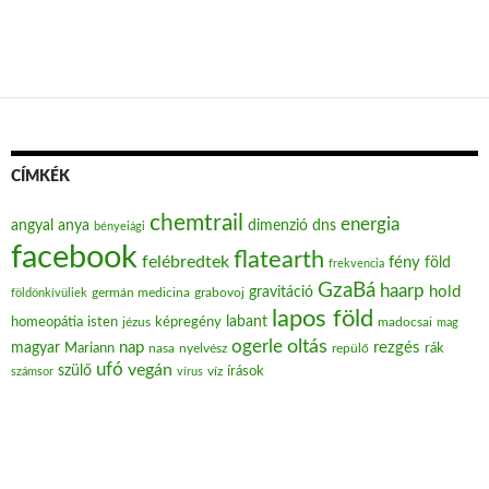
CÍMKÉK
chemtrail
energia
angyal
anya
dimenzió
dns
bényeiági
facebook
flatearth
felébredtek
fény
föld
frekvencia
GzaBá
haarp
hold
gravitáció
grabovoj
földönkívüliek
germán medicina
lapos föld
labant
homeopátia
isten
jézus
képregény
madocsai
mag
oltás
ogerle
nap
rezgés
magyar
Mariann
nasa
nyelvész
repülő
rák
ufó
vegán
szülő
víz
írások
számsor
vírus