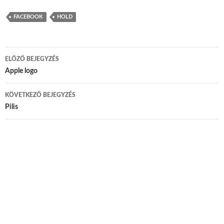
FACEBOOK
HOLD
ELŐZŐ BEJEGYZÉS
Bejegyzés navigáció
Apple logo
KÖVETKEZŐ BEJEGYZÉS
Pilis