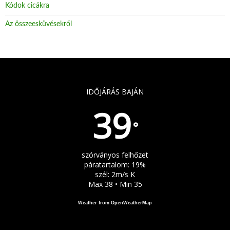
Kódok cicákra
Az összeesküvésekről
IDŐJÁRÁS BAJÁN
39
°
szórványos felhőzet
páratartalom: 19%
szél: 2m/s K
Max 38 • Min 35
Weather from OpenWeatherMap