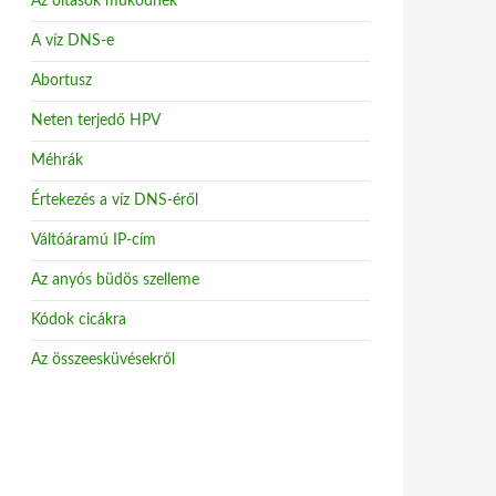
Az oltások működnek
A víz DNS-e
Abortusz
Neten terjedő HPV
Méhrák
Értekezés a víz DNS-éről
Váltóáramú IP-cím
Az anyós büdös szelleme
Kódok cicákra
Az összeesküvésekről