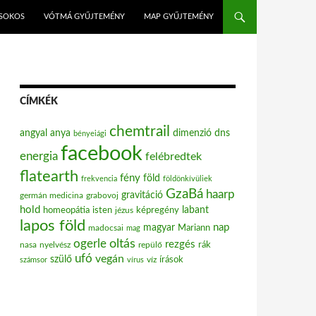
ISOKOS
VÓTMÁ GYŰJTEMÉNY
MAP GYŰJTEMÉNY
CÍMKÉK
chemtrail
angyal
anya
dimenzió
dns
bényeiági
facebook
energia
felébredtek
flatearth
fény
föld
frekvencia
földönkívüliek
GzaBá
haarp
gravitáció
grabovoj
germán medicina
hold
labant
homeopátia
isten
jézus
képregény
lapos föld
nap
magyar
Mariann
madocsai
mag
oltás
ogerle
rezgés
nasa
nyelvész
repülő
rák
ufó
vegán
szülő
víz
írások
számsor
vírus