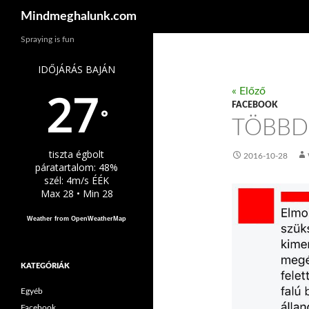
Keresés
Mindmeghalunk.com
Spraying is fun
IDŐJÁRÁS BAJÁN
27
« Előző
FACEBOOK
°
TÖBBD
tiszta égbolt
2016-10-28
páratartalom: 48%
szél: 4m/s ÉÉK
Max 28 • Min 28
Weather from OpenWeatherMap
KATEGÓRIÁK
Egyéb
Facebook