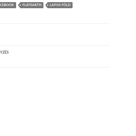
ACEBOOK
FLATEARTH
LAPOS FÖLD
 navigáció
YZÉS