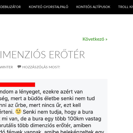
KILÉPÉS A TARTALOMBA
DEBILIZÁTOR
KONTEÓ GYORSTALPALÓ
KONTEÓS ALTÍPUSOK
TROLL K
Következő »
IMENZIÓS ERŐTÉR
WINTER
HOZZÁSZÓLÁS MOST!