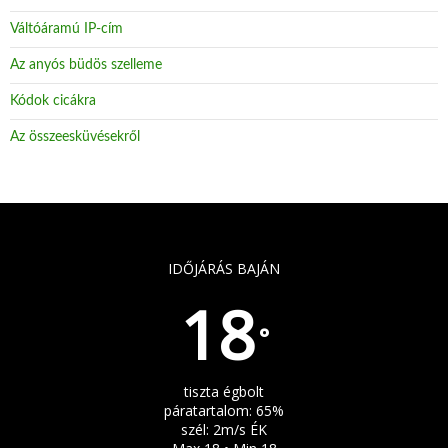
Váltóáramú IP-cím
Az anyós büdös szelleme
Kódok cicákra
Az összeesküvésekről
IDŐJÁRÁS BAJÁN
18
°
tiszta égbolt
páratartalom: 65%
szél: 2m/s ÉK