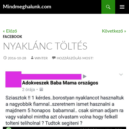
Keresés
Mindmeghalunk.com
KILÉPÉS A TARTALOMBA
ELSŐDL
MENÜ
« Előző
Következő »
FACEBOOK
NYAKLÁNC TÖLTÉS
2016-10-28
WINTER
HOZZÁSZÓLÁS MOST!