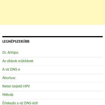
LEGNÉPSZERŰBB
Dr. Artisjus
Az oltások működnek
A víz DNS-e
Abortusz
Neten terjedő HPV
Méhrák
Értekezés a víz DNS-éről