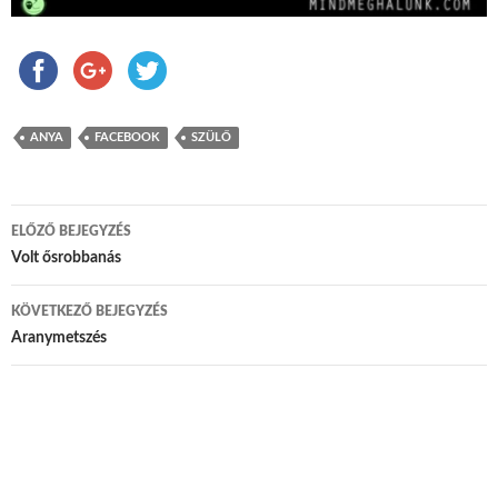
ANYA
FACEBOOK
SZÜLŐ
ELŐZŐ BEJEGYZÉS
Bejegyzés navigáció
Volt ősrobbanás
KÖVETKEZŐ BEJEGYZÉS
Aranymetszés