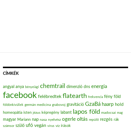
CÍMKÉK
chemtrail
energia
angyal
anya
dimenzió
dns
bényeiági
facebook
flatearth
felébredtek
fény
föld
frekvencia
GzaBá
haarp
hold
gravitáció
grabovoj
földönkívüliek
germán medicina
lapos föld
labant
homeopátia
isten
jézus
képregény
madocsai
mag
oltás
ogerle
nap
rezgés
magyar
Mariann
nasa
nyelvész
repülő
rák
ufó
vegán
szülő
víz
írások
számsor
vírus