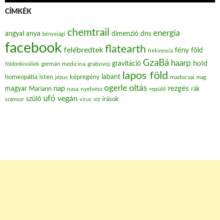
CÍMKÉK
chemtrail
energia
angyal
anya
dimenzió
dns
bényeiági
facebook
flatearth
felébredtek
fény
föld
frekvencia
GzaBá
haarp
hold
gravitáció
grabovoj
földönkívüliek
germán medicina
lapos föld
labant
homeopátia
isten
jézus
képregény
madocsai
mag
oltás
ogerle
nap
rezgés
magyar
Mariann
nasa
nyelvész
repülő
rák
ufó
vegán
szülő
víz
írások
számsor
vírus