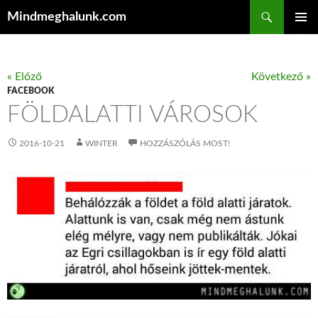
Keresés
Mindmeghalunk.com
KILÉPÉS A TARTALOMBA
ELSŐDL
MENÜ
« Előző
Következő »
FACEBOOK
FÖLDALATTI VÁROSOK
2016-10-21
WINTER
HOZZÁSZÓLÁS MOST!