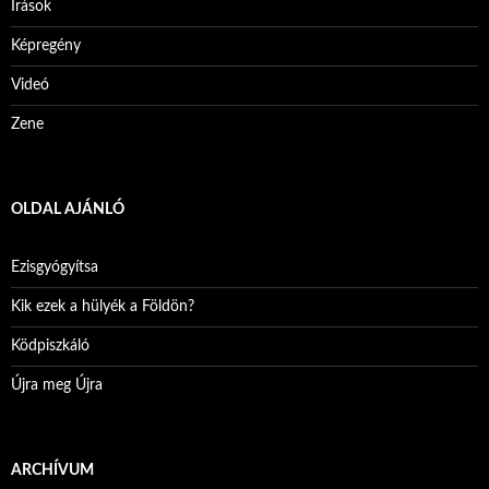
Írások
Képregény
Videó
Zene
OLDAL AJÁNLÓ
Ezisgyógyítsa
Kik ezek a hülyék a Földön?
Ködpiszkáló
Újra meg Újra
ARCHÍVUM