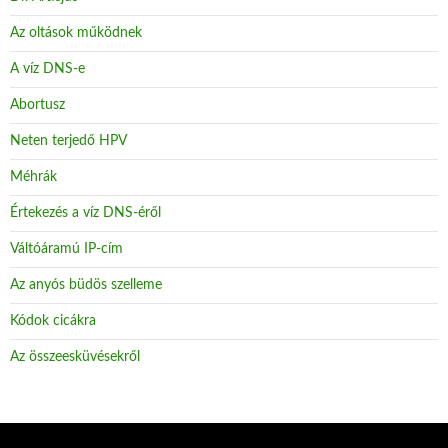
Az oltások működnek
A víz DNS-e
Abortusz
Neten terjedő HPV
Méhrák
Értekezés a víz DNS-éről
Váltóáramú IP-cím
Az anyós büdös szelleme
Kódok cicákra
Az összeesküvésekről