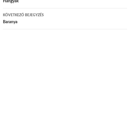
Bejegyzés navigáció
Hangyák
KÖVETKEZŐ BEJEGYZÉS
Baranya